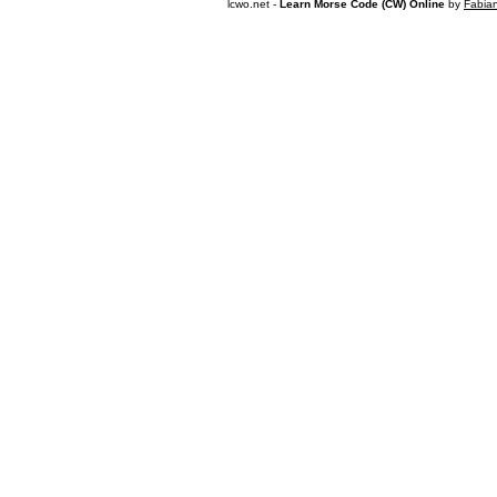
lcwo.net -
Learn Morse Code (CW) Online
by
Fabia