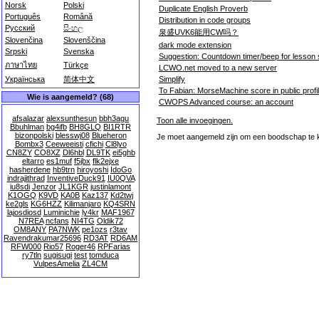
Norsk
Polski
Duplicate English Proverb
Português
Română
Distribution in code groups
Русский
සිංහල
泉盛UVK6能用CW吗？
Slovenčina
Slovenščina
dark mode extension
Srpski
Svenska
Suggestion: Countdown timer/beep for lesson 
ภาษาไทย
Türkçe
LCWO.net moved to a new server
Simplify
Українська
简体中文
To Fabian: MorseMachine score in public profi
Wie is aangemeld? (68)
CWOPS Advanced course: an account
afsalazar
alexsunthesun
bbh3agu
Toon alle invoegingen.
Bbuhlman
bg4ifb
BH8GLQ
BI1RTR
bizonpolski
blesswj08
Blueheron
Je moet aangemeld zijn om een boodschap te 
Bombx3
Ceeweeisti
cfichi
Cl8lyo
CN8ZY
CO8XZ
Dl6hbl
DL9TK
ei5ghb
eltarro
es1muf
f5jbx
flk2ejxe
hasherdene
hb9trn
hiroyoshi
IdoGo
indrajithrad
InventiveDuck91
IU0QVA
iu8sdi
Jenzor
JL1KGR
justinlamont
K1OGQ
K9VD
KA0B
Kaz137
Kd2twj
ke2gls
KG6HZZ
Kilimanjaro
KQ4SRN
lajosdiosd
Luminichie
ly4kr
MAF1967
N7REA
ncfans
NI4TG
Oldik72
OM8ANY
PA7NWK
pe1ozs
r3tav
Ravendrakumar25696
RD3AT
RD6AM
RFW000
Rio57
Roger46
RPFarias
ry7tln
sugisugi
test
tomduca
VulpesAmelia
ZL4CM