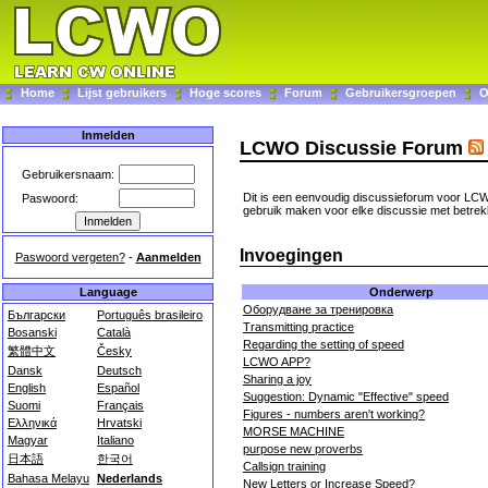
Home
Lijst gebruikers
Hoge scores
Forum
Gebruikersgroepen
O
Inmelden
LCWO Discussie Forum
Gebruikersnaam:
Dit is een eenvoudig discussieforum voor LC
Paswoord:
gebruik maken voor elke discussie met betrekk
Invoegingen
Paswoord vergeten?
-
Aanmelden
Onderwerp
Language
Оборудване за тренировка
Български
Português brasileiro
Transmitting practice
Bosanski
Català
Regarding the setting of speed
繁體中文
Česky
LCWO APP?
Dansk
Deutsch
Sharing a joy
English
Español
Suggestion: Dynamic "Effective" speed
Suomi
Français
Figures - numbers aren't working?
Ελληνικά
Hrvatski
MORSE MACHINE
Magyar
Italiano
purpose new proverbs
日本語
한국어
Callsign training
Bahasa Melayu
Nederlands
New Letters or Increase Speed?