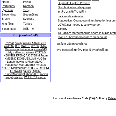
Norsk
Polski
Duplicate English Proverb
Português
Română
Distribution in code groups
Русский
සිංහල
泉盛UVK6能用CW吗？
Slovenčina
Slovenščina
dark mode extension
Srpski
Svenska
Suggestion: Countdown timer/beep for lesson 
ภาษาไทย
Türkçe
LCWO.net moved to a new server
Simplify
Українська
简体中文
To Fabian: MorseMachine score in public profi
Kdo je online? (45)
CWOPS Advanced course: an account
7n2har
ac2qy
AG4CR
AMALYNX
Ukázat všechna vlákna.
asdf987
B8B
DA1HB
dh1hb
dl7fp2
Giavarosky
hubabuba
icavka043
Pro odeslání zprávy musíš být přihlášen.
iz4dyx
jdibacco
jo4eav
KE1TLG
KE8MBG
KF6NQA
KI5YDI
kk7uum
KM7END
KO6BUE
kokiti
KUG7gr
Londonhawks
lu7hbo
M1AQR
masachan
Max11Moritz
myusuki
N6QDI
Nightsecret
OE1FZC
OE6PNF
OE9WJH
pa3jkv
Rigel68
RunnerMoonlight
shont2001
sonion
sp5gb
sw
test
WH6GCD
wsync
lcwo.net -
Learn Morse Code (CW) Online
by
Fabia