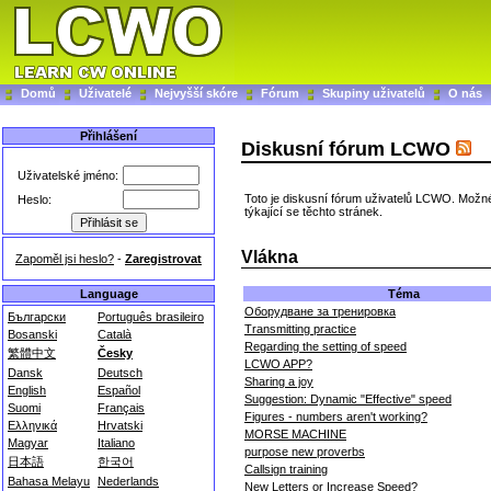
Domů
Uživatelé
Nejvyšší skóre
Fórum
Skupiny uživatelů
O nás
Přihlášení
Diskusní fórum LCWO
Uživatelské jméno:
Toto je diskusní fórum uživatelů LCWO. Možn
Heslo:
týkající se těchto stránek.
Vlákna
Zapoměl jsi heslo?
-
Zaregistrovat
Téma
Language
Оборудване за тренировка
Български
Português brasileiro
Transmitting practice
Bosanski
Català
Regarding the setting of speed
繁體中文
Česky
LCWO APP?
Dansk
Deutsch
Sharing a joy
English
Español
Suggestion: Dynamic "Effective" speed
Suomi
Français
Figures - numbers aren't working?
Ελληνικά
Hrvatski
MORSE MACHINE
Magyar
Italiano
purpose new proverbs
日本語
한국어
Callsign training
Bahasa Melayu
Nederlands
New Letters or Increase Speed?