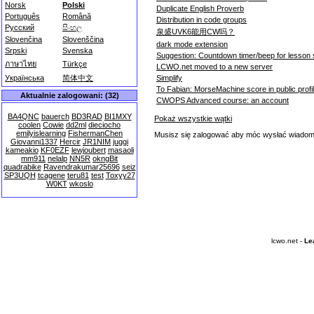
Norsk
Polski
Duplicate English Proverb
Português
Română
Distribution in code groups
Русский
සිංහල
泉盛UVK6能用CW吗？
Slovenčina
Slovenščina
dark mode extension
Srpski
Svenska
Suggestion: Countdown timer/beep for lesson 
ภาษาไทย
Türkçe
LCWO.net moved to a new server
Simplify
Українська
简体中文
To Fabian: MorseMachine score in public profi
Aktualnie zalogowani: (32)
CWOPS Advanced course: an account
BA4QNC
bauerch
BD3RAD
BI1MXY
Pokaż wszystkie wątki
coolen
Cowie
dd2ml
dieciocho
emilyislearning
FishermanChen
Musisz się zalogować aby móc wysłać wiado
Giovanni1337
Hercir
JR1NIM
juggi
kameakio
KF0EZF
lewjoubert
masaoli
mm911
nelalp
NN5R
okngBit
quadrabike
Ravendrakumar25696
seiz
SP3UQH
tcagene
teru81
test
Toxyy27
W0KT
wkoslo
lcwo.net -
Le