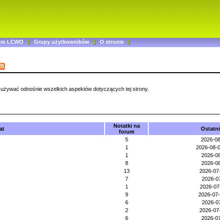
um LCWO
Grupy użytkowników
O stronie
 używać odnośnie wszelkich aspektów dotyczących tej strony.
Notatki na
at
Ostatni
forum
5
2026-08
1
2026-08-0
1
2026-08
8
2026-08
13
2026-07
7
2026-0
1
2026-07
9
2026-07-
6
2026-0
2
2026-07
6
2026-0