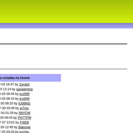
a notatka na forum
-03 16:47 by
Zeraful
3 12:14 by
paradogma
-03 09:44 by
kct999
-03 08:15 by
kct999
-30 08:25 by
IU0BNG
7-30 03:09 by
w7rpx
-30 01:29 by
N8YQM
29 09:43 by
PH7TPW
7-27 13:01 by
F4IEB
-26 12:45 by
Balvenie
7-25 20:29 by
ke2gls