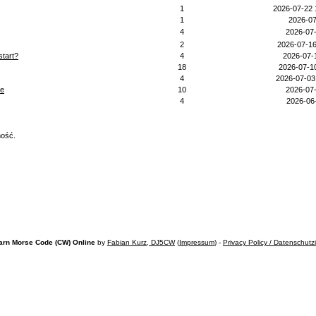
1
2026-07-22 
1
2026-07
4
2026-07
2
2026-07-16
start?
4
2026-07-
18
2026-07-1
4
2026-07-03
le
10
2026-07
4
2026-06
mość.
arn Morse Code (CW) Online
by
Fabian Kurz, DJ5CW
(
Impressum
) -
Privacy Policy / Datenschutz