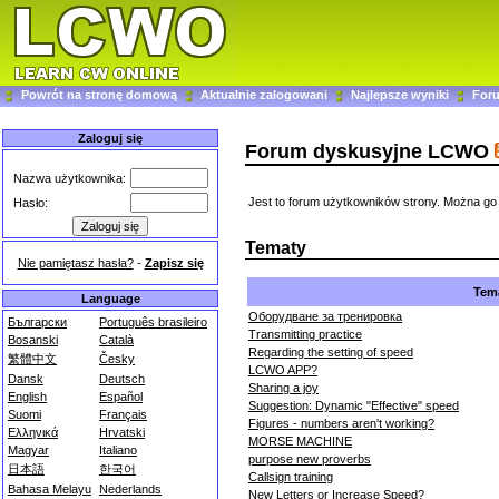
Powrót na stronę domową
Aktualnie zalogowani
Najlepsze wyniki
For
Zaloguj się
Forum dyskusyjne LCWO
Nazwa użytkownika:
Jest to forum użytkowników strony. Można go
Hasło:
Tematy
Nie pamiętasz hasła?
-
Zapisz się
Tem
Language
Оборудване за тренировка
Български
Português brasileiro
Transmitting practice
Bosanski
Català
Regarding the setting of speed
繁體中文
Česky
LCWO APP?
Dansk
Deutsch
Sharing a joy
English
Español
Suggestion: Dynamic "Effective" speed
Suomi
Français
Figures - numbers aren't working?
Ελληνικά
Hrvatski
MORSE MACHINE
Magyar
Italiano
purpose new proverbs
日本語
한국어
Callsign training
Bahasa Melayu
Nederlands
New Letters or Increase Speed?