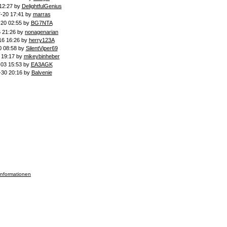
12:27 by
DelightfulGenius
-20 17:41 by
marras
-20 02:55 by
BG7NTA
 21:26 by
nonagenarian
16 16:26 by
herry123A
0 08:58 by
SilentViper69
 19:17 by
mikeybinheber
-03 15:53 by
EA3AGK
-30 20:16 by
Balvenie
informationen