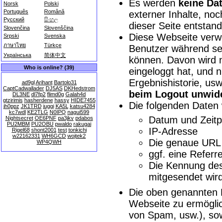
Es werden
keine Dat
Norsk
Polski
Português
Română
externer Inhalte, no
Русский
සිංහල
dieser Seite entstand
Slovenčina
Slovenščina
Diese Webseite ver
Srpski
Svenska
ภาษาไทย
Türkçe
Benutzer während sei
Українська
简体中文
können. Davon wird n
Who is online? (39)
eingeloggt hat, und 
Ergebnishistorie, us
ad9gl
Arihant
Bartolo31
CaptCadwallader
DJ5AS
DKHedstrom
beim Logout unwide
DL3NE
dl7fp2
flimd0g
Galah4d
gtzirimis
hasherdene
hassy
HIDE7455
Die folgenden Daten
jh0ppz
JK1TRD
juggi
KA5L
katsu4284
kc7wdl
KE2TLG
N0IPQ
nagui599
Datum und Zeitp
Nightsecret
OE6PNF
pa3jkv
pdabos
PU2MBM
PU2OBU
pwaldo
rakugai
IP-Adresse
Rigel68
shont2001
test
tonkichi
w22162331
WH6GCD
wojtek2
Die genaue URL 
WP4QWH
ggf. eine Refer
Die Kennung des 
mitgesendet wird
Die oben genannten 
Webseite zu ermögli
von Spam, usw.), s