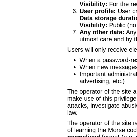
Visibility:
For the rec
User profile:
User cre
Data storage durati
Visibility:
Public (no 
Any other data:
Any 
utmost care and by th
Users will only receive el
When a password-res
When new messages a
Important administrat
advertising, etc.)
The operator of the site a
make use of this privileg
attacks, investigate abus
law.
The operator of the site r
of learning the Morse code
normalised
format (e.g. 