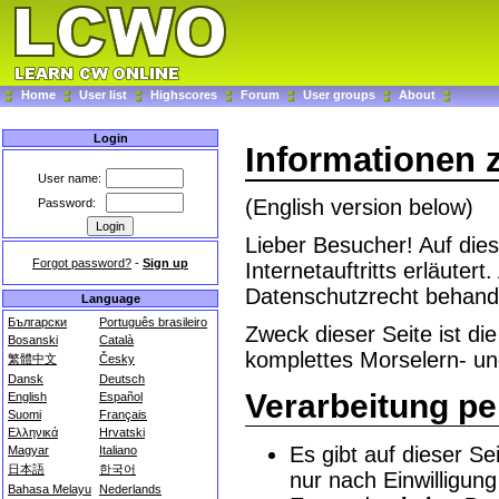
Home
User list
Highscores
Forum
User groups
About
Login
Informationen 
User name:
(English version below)
Password:
Lieber Besucher! Auf die
Forgot password?
-
Sign up
Internetauftritts erläute
Datenschutzrecht behande
Language
Български
Português brasileiro
Zweck dieser Seite ist di
Bosanski
Català
komplettes Morselern- u
繁體中文
Česky
Dansk
Deutsch
Verarbeitung p
English
Español
Suomi
Français
Ελληνικά
Hrvatski
Es gibt auf dieser Se
Magyar
Italiano
日本語
한국어
nur nach Einwilligun
Bahasa Melayu
Nederlands