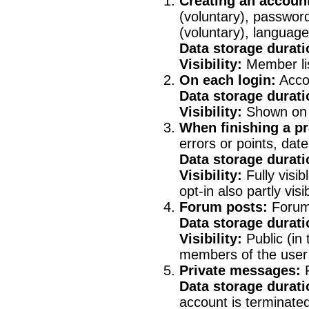
Creating an accoun
(voluntary), password
(voluntary), language
Data storage durati
Visibility:
Member lis
On each login:
Accou
Data storage durati
Visibility:
Shown on t
When finishing a pr
errors or points, date
Data storage durati
Visibility:
Fully visib
opt-in also partly vis
Forum posts:
Forum 
Data storage durati
Visibility:
Public (in
members of the user
Private messages:
P
Data storage durati
account is terminate