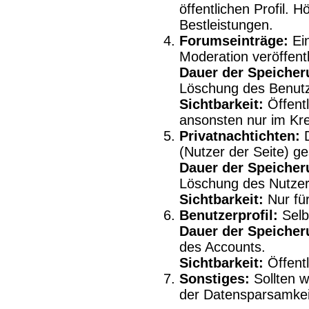
öffentlichen Profil. H
Bestleistungen.
Forumseinträge:
Ein
Moderation veröffentl
Dauer der Speicher
Löschung des Benutz
Sichtbarkeit:
Öffentl
ansonsten nur im Kre
Privatnachtichten:
D
(Nutzer der Seite) ge
Dauer der Speicher
Löschung des Nutzer
Sichtbarkeit:
Nur für
Benutzerprofil:
Selbs
Dauer der Speicher
des Accounts.
Sichtbarkeit:
Öffentl
Sonstiges:
Sollten w
der Datensparsamkei