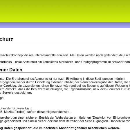
chutz
tenschutzkonzept dieses Internetauftritts erläutert. Alle Daten werden nach geltendem deuts
eurfunks. Diese Seite stellt ein komplettes Morselern- und Übungsprogramm im Browser bere
ener Daten
nts. Die Erstellung eines Accounts ist nur nach Einwilligung in diese Bedingungen möglich.
ergegeben, weder durch Einbettung externer Inhalte, noch durch Weitergabe der Daten, die 
on-Cookies
, die dazu dienen, einen Benutzer während seines Besuchs auf dieser Webseite 
 dem Zwecke, dass die Benutzereinstellungen, die Ergebnishistorie, usw. dem Benutzer zur V
s Servers gespeichert:
age
woher der Browser kam)
. Mozilla Firefox), sofern diese mitgesendet wird.
peichert um einen sicheren Betrieb der Webseite zu ermöglichen (Detektion von Einbruch
 gespeichert und sind in dieser Zeit nur dem Betreiber der Seite zugänglich. Danach werden
ng Daten gespeichert, die im nächsten Abschnitt genauer beschrieben werden.