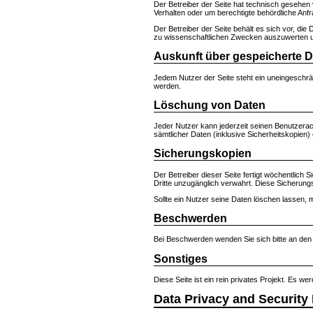
Der Betreiber der Seite hat technisch gesehen
Verhalten oder um berechtigte behördliche Anf
Der Betreiber der Seite behält es sich vor, die 
zu wissenschaftlichen Zwecken auszuwerten un
Auskunft über gespeicherte 
Jedem Nutzer der Seite steht ein uneingeschrä
werden.
Löschung von Daten
Jeder Nutzer kann jederzeit seinen Benutzerac
sämtlicher Daten (inklusive Sicherheitskopien)
Sicherungskopien
Der Betreiber dieser Seite fertigt wöchentlich
Dritte unzugänglich verwahrt. Diese Sicherun
Sollte ein Nutzer seine Daten löschen lassen,
Beschwerden
Bei Beschwerden wenden Sie sich bitte an de
Sonstiges
Diese Seite ist ein rein privates Projekt. Es w
Data Privacy and Security