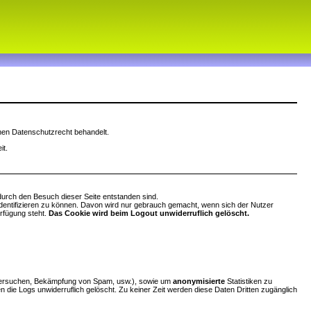
chen Datenschutzrecht behandelt.
it.
durch den Besuch dieser Seite entstanden sind.
identifizieren zu können. Davon wird nur gebrauch gemacht, wenn sich der Nutzer
erfügung steht.
Das Cookie wird beim Logout unwiderruflich gelöscht.
sversuchen, Bekämpfung von Spam, usw.), sowie um
anonymisierte
Statistiken zu
 die Logs unwiderruflich gelöscht. Zu keiner Zeit werden diese Daten Dritten zugänglich