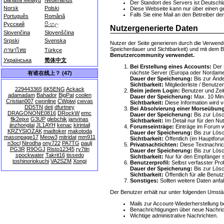
Bahasa Melayu
Nederlands
Der Standort des Servers ist Deutsch
Norsk
Polski
Diese Webseite kann nur über einen ge
Falls Sie eine Mail an den Betreiber de
Português
Română
Русский
සිංහල
Nutzergenerierte Daten
Slovenčina
Slovenščina
Srpski
Svenska
Nutzer der Seite generieren durch die Verwend
Speicherdauer und Sichtbarkeit) und mit dem 
ภาษาไทย
Türkçe
Benutzercommunity verwendet.
Українська
简体中文
Bei Erstellung eines Accounts:
Der B
nächste Server (Europa oder Nordame
有谁在线上？ (47)
Dauer der Speicherung:
Bis zur Änd
Sichtbarkeit:
Mitgliederliste / Benutze
229443365
6K5ENG
Ackack
Beim jedem Login:
Benutzer und Zeit
adamadam
Bahador
BigPat
coolen
Dauer der Speicherung:
Max. 10 Minut
Cristian007
cwonline
CWpiwi
cwvas
Sichtbarkeit:
Diese Information wird v
DD5TN
deti
dfurtney
Bei Absolvierung einer Morseübun
DRAGONONE0816
DRockW
emc
Dauer der Speicherung:
Bis zur Lös
flk2ejxe
G3UP
glebchik
janvinas
Sichtbarkeit:
Im Detail nur für den Nut
jinzhonglai
JL1AYH
kenac
kirintail
Forumseinträge:
Einträge im Forum w
KRZYSIOZAK
madtoker
makotoda
Dauer der Speicherung:
Bis zur Lös
masonpage17
Meow3
mitridat
mm911
Sichtbarkeit:
Öffentlich (im Hauptforu
n3ocl
Nirodha
ony722
PA7TG
paulj
Privatnachtichten:
Diese Textnachrich
PG3R
R9OGJ
Risto12345
ry7tln
Dauer der Speicherung:
Bis zur Lös
spockwater
Takrit16
tissedo
Sichtbarkeit:
Nur für den Empfänger s
toshinoriokuchi
VA2SZM
Xongi
Benutzerprofil:
Selbst verfasster Profi
Dauer der Speicherung:
Bis zur Lös
Sichtbarkeit:
Öffentlich für alle Benut
Sonstiges:
Sollten weitere Daten anfa
Der Benutzer erhält nur unter folgenden Ums
Mails zur Account-Wiederherstellung b
Benachrichtigungen über neue Nachricht
Wichtige administrative Nachrichten.