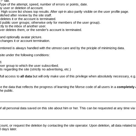
?" tab.
ype of the attempt, speed, number of errors or points, date.
by user or deletion of account.
. High score list shows top results. After opt-in also partly visible on the user profile page.
shed after review by the site staff.
 deletes it or the account is terminated.
d public user groups; otherwise only for members of the user group).
ly to the inbox of another user.
iver deletes them, or the sender's account is terminated.
and optionally avatar picture.
 changes it or account termination.
ntioned is always handled with the utmost care and by the priciple of minimizing data.
site under the following conditions:
d.
er group to which the user subscribed.
regarding the site (strictly no advertising, etc.)
 full access to
all data
but will only make use of this privilege when absolutely necessary, e.g.
se the data that reflects the progress of learning the Morse code of all users in a
completely
he public.
of all personal data saved on this site about him or her. This can be requested at any time via 
ount, or request the deletion by contacting the site operator. Upon deletion, all data related t
0 days later.