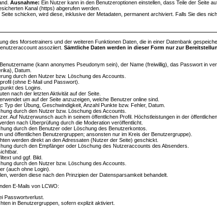
land.
Ausnahme:
Ein Nutzer kann in den Benutzeroptionen einstellen, dass Teile der Seite a
sicherten Kanal (https) abgerufen werden.
r Seite schicken, wird diese, inklusive der Metadaten, permanent archiviert. Falls Sie dies nic
ung des Morsetrainers und der weiteren Funktionen Daten, die in einer Datenbank gespeiche
Benutzeraccount assoziiert.
Sämtliche Daten werden in dieser Form nur zur Bereitstell
enutzername (kann anonymes Pseudonym sein), der Name (freiwillig), das Passwort in verschlü
rika), Datum.
erung durch den Nutzer bzw. Löschung des Accounts.
rprofil (ohne E-Mail und Passwort).
punkt des Logins.
en nach der letzten Aktivität auf der Seite.
erwendet um auf der Seite anzuzeigen, welche Benutzer online sind.
g:
Typ der Übung, Geschwindigkeit, Anzahl Punkte bzw. Fehler, Datum.
chung durch den Nutzer bzw. Löschung des Accounts.
zer. Auf Nutzerwunsch auch in seinem öffentlichen Profil. Höchstleistungen in der öffentlichen
erden nach Überprüfung durch die Moderation veröffentlicht.
chung durch den Benutzer oder Löschung des Benutzerkontos.
m und öffentlichen Benutzergruppen; ansonsten nur im Kreis der Benutzergruppe).
ten werden direkt an den Adressaten (Nutzer der Seite) geschickt.
chung durch den Empfänger oder Löschung des Nutzeraccounts des Absenders.
ichtbar.
ltext und ggf. Bild.
chung durch den Nutzer bzw. Löschung des Accounts.
zer (auch ohne Login).
llen, werden diese nach den Prinzipien der Datensparsamkeit behandelt.
tänden E-Mails von LCWO:
ei Passwortverlust.
en in Benutzergruppen, sofern explizit aktiviert.