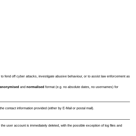
 to fend off cyber attacks, investigate abusive behaviour, or to assist law enforcement as
 anonymised
and
normalised
format (e.g. no absolute dates, no usernames) for
the contact information provided (either by E-Mail or postal mail).
o the user account is immediately deleted, with the possible exception of log files and