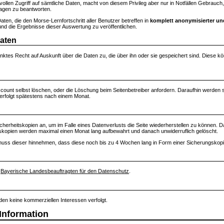
 vollen Zugriff auf sämtliche Daten, macht von diesem Privileg aber nur in Notfällen Gebra
ragen zu beantworten.
Daten, die den Morse-Lernfortschritt aller Benutzer betreffen in
komplett anonymisierter un
d die Ergebnisse dieser Auswertung zu veröffentlichen.
Daten
nktes Recht auf Auskunft über die Daten zu, die über ihn oder sie gespeichert sind. Diese 
count selbst löschen, oder die Löschung beim Seitenbetreiber anfordern. Daraufhin werden
 erfolgt spätestens nach einem Monat.
 Sicherheitskopien an, um im Falle eines Datenverlusts die Seite wiederherstellen zu können
gskopien werden maximal einen Monat lang aufbewahrt und danach unwiderruflich gelöscht.
 muss dieser hinnehmen, dass diese noch bis zu 4 Wochen lang in Form einer Sicherungskopie
n
Bayerische Landesbeauftragten für den Datenschutz
.
erden keine kommerziellen Interessen verfolgt.
 Information