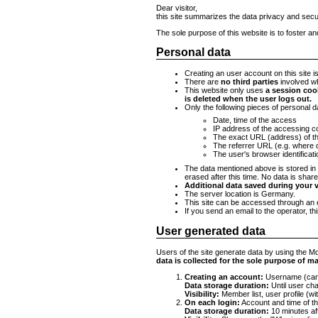
Dear visitor,
this site summarizes the data privacy and secu
The sole purpose of this website is to foster a
Personal data
Creating an user account on this site is
There are
no third parties
involved wh
This website only uses
a session coo
is deleted when the user logs out.
Only the following pieces of personal d
Date, time of the access
IP address of the accessing 
The exact URL (address) of t
The referrer URL (e.g. where 
The user's browser identificati
The data mentioned above is stored in 
erased after this time. No data is shared
Additional data saved during your vi
The server location is Germany.
This site can be accessed through an 
If you send an email to the operator, thi
User generated data
Users of the site generate data by using the Mor
data is collected for the sole purpose of m
Creating an account:
Username (can b
Data storage duration:
Until user cha
Visibility:
Member list, user profile (w
On each login:
Account and time of th
Data storage duration:
10 minutes afte