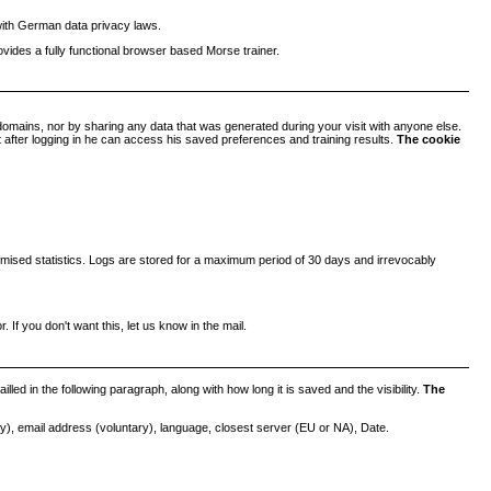
 with German data privacy laws.
ovides a fully functional browser based Morse trainer.
domains, nor by sharing any data that was generated during your visit with anyone else.
t after logging in he can access his saved preferences and training results.
The cookie
ymised statistics. Logs are stored for a maximum period of 30 days and irrevocably
. If you don't want this, let us know in the mail.
led in the following paragraph, along with how long it is saved and the visibility.
The
 email address (voluntary), language, closest server (EU or NA), Date.