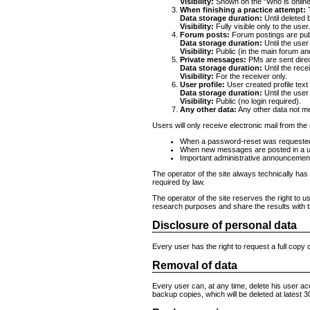
Visibility:
Shown on the "Who is online
When finishing a practice attempt:
T
Data storage duration:
Until deleted 
Visibility:
Fully visible only to the user
Forum posts:
Forum postings are publi
Data storage duration:
Until the user
Visibility:
Public (in the main forum an
Private messages:
PMs are sent direct
Data storage duration:
Until the rece
Visibility:
For the receiver only.
User profile:
User created profile text 
Data storage duration:
Until the user
Visibility:
Public (no login required).
Any other data:
Any other data not me
Users will only receive electronic mail from the 
When a password-reset was requeste
When new messages are posted in a us
Important administrative announcements 
The operator of the site always technically has
required by law.
The operator of the site reserves the right to u
research purposes and share the results with t
Disclosure of personal data
Every user has the right to request a full copy 
Removal of data
Every user can, at any time, delete his user acc
backup copies, which will be deleted at latest 3