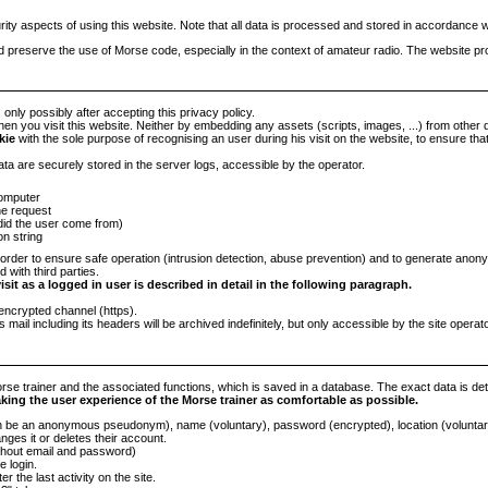
rity aspects of using this website. Note that all data is processed and stored in accordance
nd preserve the use of Morse code, especially in the context of amateur radio. The website pr
 only possibly after accepting this privacy policy.
en you visit this website. Neither by embedding any assets (scripts, images, ...) from other 
kie
with the sole purpose of recognising an user during his visit on the website, to ensure tha
ata are securely stored in the server logs, accessible by the operator.
computer
he request
did the user come from)
on string
order to ensure safe operation (intrusion detection, abuse prevention) and to generate anon
 with third parties.
sit as a logged in user is described in detail in the following paragraph.
encrypted channel (https).
s mail including its headers will be archived indefinitely, but only accessible by the site operator
se trainer and the associated functions, which is saved in a database. The exact data is detail
aking the user experience of the Morse trainer as comfortable as possible.
e an anonymous pseudonym), name (voluntary), password (encrypted), location (voluntary),
nges it or deletes their account.
ithout email and password)
e login.
r the last activity on the site.