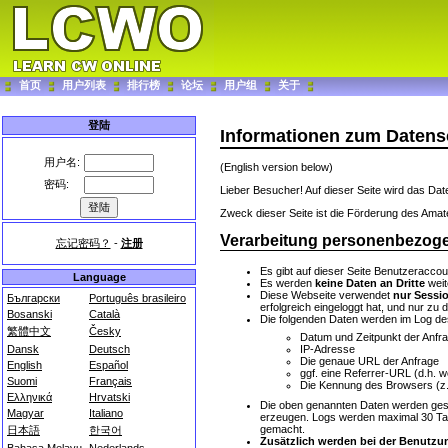
首页
用户列表
排行榜
论坛
用户组
关于
登陆
Informationen zum Datens
用户名:
(English version below)
密码:
Lieber Besucher! Auf dieser Seite wird das Da
Zweck dieser Seite ist die Förderung des Amat
Verarbeitung personenbezog
忘记密码？
-
注册
Es gibt auf dieser Seite Benutzeraccou
Language
Es werden
keine Daten an Dritte
weit
Diese Webseite verwendet
nur Sessi
Български
Português brasileiro
erfolgreich eingeloggt hat, und nur zu
Bosanski
Català
Die folgenden Daten werden im Log de
繁體中文
Česky
Datum und Zeitpunkt der Anfr
IP-Adresse
Dansk
Deutsch
Die genaue URL der Anfrage
English
Español
ggf. eine Referrer-URL (d.h. 
Suomi
Français
Die Kennung des Browsers (z.B
Ελληνικά
Hrvatski
Die oben genannten Daten werden ges
Magyar
Italiano
erzeugen. Logs werden maximal 30 Tage
gemacht.
日本語
한국어
Zusätzlich werden bei der Benutzu