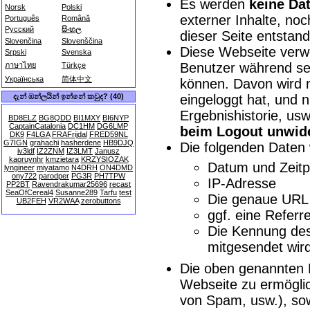
Es werden
keine Dat
Norsk
Polski
externer Inhalte, no
Português
Română
Русский
සිංහල
dieser Seite entstand
Slovenčina
Slovenščina
Diese Webseite ver
Srpski
Svenska
Benutzer während sei
ภาษาไทย
Türkçe
Українська
简体中文
können. Davon wird n
eingeloggt hat, und 
දැන් ඔන්ලයින් ඉන්නේ කවුද? (40)
Ergebnishistorie, us
BD8ELZ
BG8QDD
BI1MXY
BI6NYP
CaptainCatalonia
DC1HM
DG6LMP
beim Logout unwide
DK9
F4LGA
FRAFrijdal
FRED59NL
G7IGN
grahachi
hasherdene
HB9DJQ
Die folgenden Daten
iv3ldf
IZ2ZNM
IZ3LMT
Janusz
kaoruynhr
kmzietara
KRZYSIOZAK
Datum und Zeitp
lyngineer
miyatamo
N4DRH
ON4DMD
ony722
parodper
PG3R
PH7TPW
IP-Adresse
PP2BT
Ravendrakumar25696
recast
SeaOfCereal4
Susanne289
Tarfu
test
Die genaue URL 
UB2FEH
VR2WAA
zerobuttons
ggf. eine Refer
Die Kennung des 
mitgesendet wird
Die oben genannten 
Webseite zu ermögli
von Spam, usw.), s