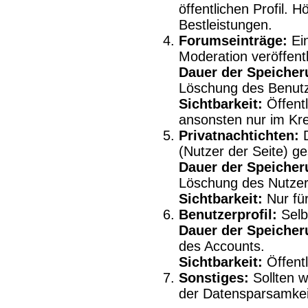
öffentlichen Profil. H
Bestleistungen.
Forumseinträge:
Ein
Moderation veröffentl
Dauer der Speicher
Löschung des Benutz
Sichtbarkeit:
Öffentl
ansonsten nur im Kre
Privatnachtichten:
D
(Nutzer der Seite) ge
Dauer der Speicher
Löschung des Nutzer
Sichtbarkeit:
Nur für
Benutzerprofil:
Selbs
Dauer der Speicher
des Accounts.
Sichtbarkeit:
Öffentl
Sonstiges:
Sollten w
der Datensparsamkei