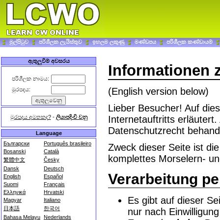
මුල්පිටුව
පරිශීලක ලැයිස්තුව
ඉහලම ලකුණු
මණ්ඩපය
පරිශීලක කණ්ඩායම්
ඇතුලුවීම් අවසරය
Informationen 
පරිශීලක නාමය:
(English version below)
මුරපදය:
Lieber Besucher! Auf die
මුරපදය අමතකද?
-
ලියාපදිංචි වනු
Internetauftritts erläute
Datenschutzrecht behande
Language
Български
Português brasileiro
Zweck dieser Seite ist di
Bosanski
Català
komplettes Morselern- u
繁體中文
Česky
Dansk
Deutsch
Verarbeitung p
English
Español
Suomi
Français
Ελληνικά
Hrvatski
Es gibt auf dieser Se
Magyar
Italiano
日本語
한국어
nur nach Einwilligun
Bahasa Melayu
Nederlands