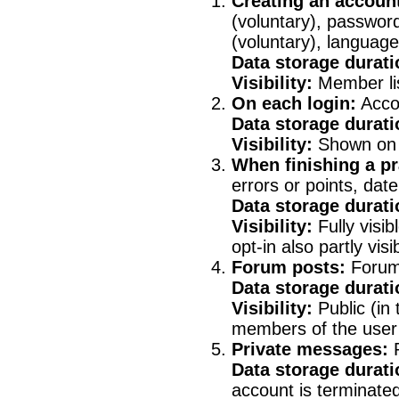
Creating an accoun
(voluntary), password
(voluntary), language
Data storage durati
Visibility:
Member lis
On each login:
Accou
Data storage durati
Visibility:
Shown on t
When finishing a pr
errors or points, date
Data storage durati
Visibility:
Fully visib
opt-in also partly vis
Forum posts:
Forum 
Data storage durati
Visibility:
Public (in
members of the user
Private messages:
P
Data storage durati
account is terminate