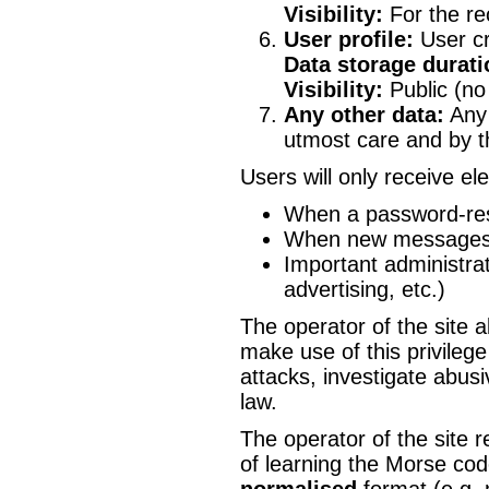
Visibility:
For the rec
User profile:
User cre
Data storage durati
Visibility:
Public (no 
Any other data:
Any 
utmost care and by th
Users will only receive el
When a password-res
When new messages a
Important administrat
advertising, etc.)
The operator of the site a
make use of this privileg
attacks, investigate abus
law.
The operator of the site r
of learning the Morse code
normalised
format (e.g. 