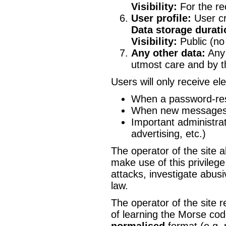
Visibility:
For the rec
User profile:
User cre
Data storage durati
Visibility:
Public (no 
Any other data:
Any 
utmost care and by th
Users will only receive el
When a password-res
When new messages a
Important administrat
advertising, etc.)
The operator of the site a
make use of this privileg
attacks, investigate abus
law.
The operator of the site r
of learning the Morse code
normalised
format (e.g. 