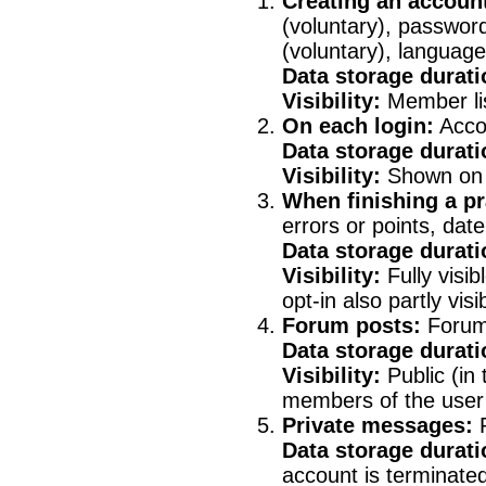
Creating an accoun
(voluntary), password
(voluntary), language
Data storage durati
Visibility:
Member lis
On each login:
Accou
Data storage durati
Visibility:
Shown on t
When finishing a pr
errors or points, date
Data storage durati
Visibility:
Fully visib
opt-in also partly vis
Forum posts:
Forum 
Data storage durati
Visibility:
Public (in
members of the user
Private messages:
P
Data storage durati
account is terminate