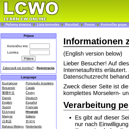
Početna stranica
Lista korisnika
Rezultati
Forum
Korisničke grupe
Prijava
Informationen 
Korisničko ime:
(English version below)
Lozinka:
Lieber Besucher! Auf die
Zaboravili ste lozinku?
-
Registracija
Internetauftritts erläute
Datenschutzrecht behande
Language
Български
Português brasileiro
Zweck dieser Seite ist di
Bosanski
Català
komplettes Morselern- u
繁體中文
Česky
Dansk
Deutsch
Verarbeitung p
English
Español
Suomi
Français
Ελληνικά
Hrvatski
Es gibt auf dieser Se
Magyar
Italiano
日本語
한국어
nur nach Einwilligun
Bahasa Melayu
Nederlands