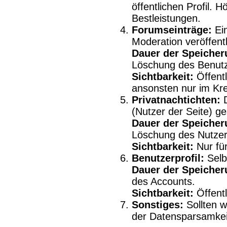
öffentlichen Profil. H
Bestleistungen.
Forumseinträge:
Ein
Moderation veröffentl
Dauer der Speicher
Löschung des Benutz
Sichtbarkeit:
Öffentl
ansonsten nur im Kre
Privatnachtichten:
D
(Nutzer der Seite) ge
Dauer der Speicher
Löschung des Nutzer
Sichtbarkeit:
Nur für
Benutzerprofil:
Selbs
Dauer der Speicher
des Accounts.
Sichtbarkeit:
Öffentl
Sonstiges:
Sollten w
der Datensparsamkei