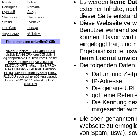
Es werden
keine Dat
Norsk
Polski
Português
Română
externer Inhalte, no
Русский
සිංහල
dieser Seite entstand
Slovenčina
Slovenščina
Diese Webseite ver
Srpski
Svenska
ภาษาไทย
Türkçe
Benutzer während sei
Українська
简体中文
können. Davon wird n
Tko je trenutno prijavljen? (35)
eingeloggt hat, und 
Ergebnishistorie, us
BD8ELZ
BH6ELZ
Cintiafmoura05
da1bb
DANGERX
dani555
dd2ml
beim Logout unwide
dg7lbbportable
DKHedstrom
Haasim
HB3XFI
hiroyoshi
K6DLpaddle
Die folgenden Daten
KM7END
KR7I
m7isy
milia
N7REA
NT4T
OM8ANY
PA0KMP
Parnaso
Datum und Zeitp
Pittiga
Ravendrakumar25696
Rio57
RL7LBU
sugisugi
teru81
test
tissedo
IP-Adresse
tunixer
w22162331
wkoslo
YT2YZ
Yuki0124
Die genaue URL 
ggf. eine Refer
Die Kennung des 
mitgesendet wird
Die oben genannten 
Webseite zu ermögli
von Spam, usw.), s