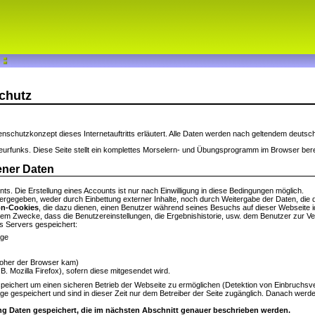
chutz
tenschutzkonzept dieses Internetauftritts erläutert. Alle Daten werden nach geltendem deuts
eurfunks. Diese Seite stellt ein komplettes Morselern- und Übungsprogramm im Browser bere
ener Daten
nts. Die Erstellung eines Accounts ist nur nach Einwilligung in diese Bedingungen möglich.
ergegeben, weder durch Einbettung externer Inhalte, noch durch Weitergabe der Daten, die 
on-Cookies
, die dazu dienen, einen Benutzer während seines Besuchs auf dieser Webseite 
 dem Zwecke, dass die Benutzereinstellungen, die Ergebnishistorie, usw. dem Benutzer zur V
s Servers gespeichert:
age
woher der Browser kam)
. Mozilla Firefox), sofern diese mitgesendet wird.
peichert um einen sicheren Betrieb der Webseite zu ermöglichen (Detektion von Einbruch
 gespeichert und sind in dieser Zeit nur dem Betreiber der Seite zugänglich. Danach werden
ng Daten gespeichert, die im nächsten Abschnitt genauer beschrieben werden.