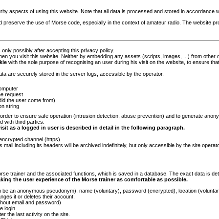
rity aspects of using this website. Note that all data is processed and stored in accordance
nd preserve the use of Morse code, especially in the context of amateur radio. The website pr
 only possibly after accepting this privacy policy.
en you visit this website. Neither by embedding any assets (scripts, images, ...) from other 
kie
with the sole purpose of recognising an user during his visit on the website, to ensure tha
ata are securely stored in the server logs, accessible by the operator.
computer
he request
did the user come from)
on string
order to ensure safe operation (intrusion detection, abuse prevention) and to generate anon
 with third parties.
sit as a logged in user is described in detail in the following paragraph.
encrypted channel (https).
s mail including its headers will be archived indefinitely, but only accessible by the site operator
se trainer and the associated functions, which is saved in a database. The exact data is detail
aking the user experience of the Morse trainer as comfortable as possible.
e an anonymous pseudonym), name (voluntary), password (encrypted), location (voluntary),
nges it or deletes their account.
ithout email and password)
e login.
r the last activity on the site.