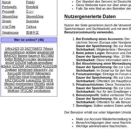
Der Standort des Servers ist Deutsch
Norsk
Polski
Diese Webseite kann nur über einen ge
Português
Română
Falls Sie eine Mail an den Betreiber de
Русский
සිංහල
Nutzergenerierte Daten
Slovenčina
Slovenščina
Srpski
Svenska
Nutzer der Seite generieren durch die Verwend
ภาษาไทย
Türkçe
Speicherdauer und Sichtbarkeit) und mit dem 
Benutzercommunity verwendet.
Українська
简体中文
Bei Erstellung eines Accounts:
Der B
Wer ist online? (46)
nächste Server (Europa oder Nordame
Dauer der Speicherung:
Bis zur Änd
14frs1423
23
2427706872
7l4wzq
Sichtbarkeit:
Mitgliederliste / Benutze
alexsunthesun
anidawi
aquasteroid
Beim jedem Login:
Benutzer und Zeit
BA4QDV
Banew
bauerch
BG7SBD
Dauer der Speicherung:
Max. 10 Minut
bg8st
BI3MLA
cycolex
devbanana
Sichtbarkeit:
Diese Information wird v
dm2pf
G0VZM
halfcatcamouflage
Bei Absolvierung einer Morseübun
ik5ekm
IZ2ZNM
JA1SSSWD
jk1110108
Dauer der Speicherung:
Bis zur Lös
Jogibaer
johnbrown
jolsavicky
Jur
Sichtbarkeit:
Im Detail nur für den Nut
Kercus90
KF6RSP
Kilimanjaro
Forumseinträge:
Einträge im Forum w
KinErSen
kixwi
krasnoludkolo
Dauer der Speicherung:
Bis zur Lös
KRZYSIOZAK
Lukas2011
M7XFB
Sichtbarkeit:
Öffentlich (im Hauptforu
Meow3
monmontaro
PA1WG
pb1jb
Privatnachtichten:
Diese Textnachrich
ry7tln
SeaOfCereal4
SP3BH
tototo
Dauer der Speicherung:
Bis zur Lös
Wolfram
YF1CAD
zerobuttons
Sichtbarkeit:
Nur für den Empfänger s
Benutzerprofil:
Selbst verfasster Profi
Dauer der Speicherung:
Bis zur Lös
Sichtbarkeit:
Öffentlich für alle Benut
Sonstiges:
Sollten weitere Daten anfa
Der Benutzer erhält nur unter folgenden Ums
Mails zur Account-Wiederherstellung b
Benachrichtigungen über neue Nachricht
Wichtige administrative Nachrichten.