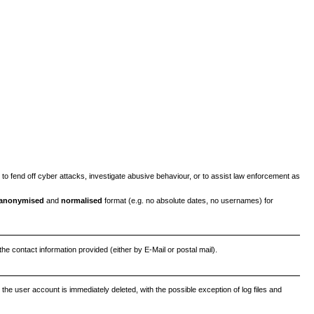
 to fend off cyber attacks, investigate abusive behaviour, or to assist law enforcement as
 anonymised
and
normalised
format (e.g. no absolute dates, no usernames) for
the contact information provided (either by E-Mail or postal mail).
o the user account is immediately deleted, with the possible exception of log files and