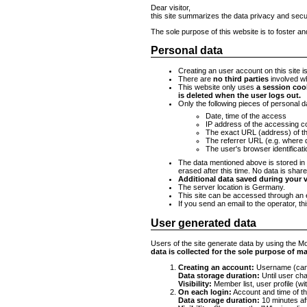
Dear visitor,
this site summarizes the data privacy and secu
The sole purpose of this website is to foster a
Personal data
Creating an user account on this site is
There are
no third parties
involved wh
This website only uses
a session coo
is deleted when the user logs out.
Only the following pieces of personal d
Date, time of the access
IP address of the accessing 
The exact URL (address) of t
The referrer URL (e.g. where 
The user's browser identificati
The data mentioned above is stored in 
erased after this time. No data is shared
Additional data saved during your vi
The server location is Germany.
This site can be accessed through an 
If you send an email to the operator, thi
User generated data
Users of the site generate data by using the Mor
data is collected for the sole purpose of m
Creating an account:
Username (can b
Data storage duration:
Until user cha
Visibility:
Member list, user profile (w
On each login:
Account and time of th
Data storage duration:
10 minutes afte