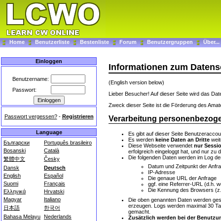
Home
Benutzerliste
Bestenliste
Forum
Benutzergruppen
Über...
Einloggen
Informationen zum Datens
Benutzername:
(English version below)
Passwort:
Lieber Besucher! Auf dieser Seite wird das Da
Zweck dieser Seite ist die Förderung des Amat
Passwort vergessen?
-
Registrieren
Verarbeitung personenbezog
Language
Es gibt auf dieser Seite Benutzeraccou
Es werden
keine Daten an Dritte
weit
Български
Português brasileiro
Diese Webseite verwendet
nur Sessi
Bosanski
Català
erfolgreich eingeloggt hat, und nur zu
Die folgenden Daten werden im Log de
繁體中文
Česky
Datum und Zeitpunkt der Anfr
Dansk
Deutsch
IP-Adresse
English
Español
Die genaue URL der Anfrage
Suomi
Français
ggf. eine Referrer-URL (d.h. 
Die Kennung des Browsers (z.B
Ελληνικά
Hrvatski
Magyar
Italiano
Die oben genannten Daten werden ges
erzeugen. Logs werden maximal 30 Tage
日本語
한국어
gemacht.
Bahasa Melayu
Nederlands
Zusätzlich werden bei der Benutzu