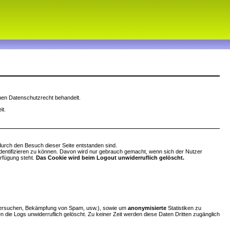
chen Datenschutzrecht behandelt.
it.
durch den Besuch dieser Seite entstanden sind.
identifizieren zu können. Davon wird nur gebrauch gemacht, wenn sich der Nutzer
erfügung steht.
Das Cookie wird beim Logout unwiderruflich gelöscht.
sversuchen, Bekämpfung von Spam, usw.), sowie um
anonymisierte
Statistiken zu
 die Logs unwiderruflich gelöscht. Zu keiner Zeit werden diese Daten Dritten zugänglich