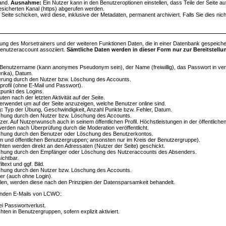
land.
Ausnahme:
Ein Nutzer kann in den Benutzeroptionen einstellen, dass Teile der Seite a
sicherten Kanal (https) abgerufen werden.
r Seite schicken, wird diese, inklusive der Metadaten, permanent archiviert. Falls Sie dies nic
ung des Morsetrainers und der weiteren Funktionen Daten, die in einer Datenbank gespeiche
Benutzeraccount assoziiert.
Sämtliche Daten werden in dieser Form nur zur Bereitstell
enutzername (kann anonymes Pseudonym sein), der Name (freiwillig), das Passwort in verschlü
rika), Datum.
erung durch den Nutzer bzw. Löschung des Accounts.
rprofil (ohne E-Mail und Passwort).
punkt des Logins.
en nach der letzten Aktivität auf der Seite.
erwendet um auf der Seite anzuzeigen, welche Benutzer online sind.
g:
Typ der Übung, Geschwindigkeit, Anzahl Punkte bzw. Fehler, Datum.
chung durch den Nutzer bzw. Löschung des Accounts.
zer. Auf Nutzerwunsch auch in seinem öffentlichen Profil. Höchstleistungen in der öffentlichen
erden nach Überprüfung durch die Moderation veröffentlicht.
chung durch den Benutzer oder Löschung des Benutzerkontos.
m und öffentlichen Benutzergruppen; ansonsten nur im Kreis der Benutzergruppe).
ten werden direkt an den Adressaten (Nutzer der Seite) geschickt.
chung durch den Empfänger oder Löschung des Nutzeraccounts des Absenders.
ichtbar.
ltext und ggf. Bild.
chung durch den Nutzer bzw. Löschung des Accounts.
zer (auch ohne Login).
llen, werden diese nach den Prinzipien der Datensparsamkeit behandelt.
tänden E-Mails von LCWO:
ei Passwortverlust.
en in Benutzergruppen, sofern explizit aktiviert.