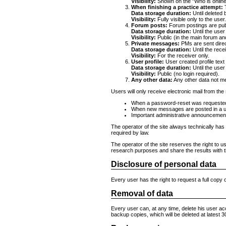
Visibility:
Shown on the "Who is online
When finishing a practice attempt:
T
Data storage duration:
Until deleted 
Visibility:
Fully visible only to the user
Forum posts:
Forum postings are publi
Data storage duration:
Until the user
Visibility:
Public (in the main forum an
Private messages:
PMs are sent direct
Data storage duration:
Until the rece
Visibility:
For the receiver only.
User profile:
User created profile text 
Data storage duration:
Until the user
Visibility:
Public (no login required).
Any other data:
Any other data not me
Users will only receive electronic mail from the 
When a password-reset was requeste
When new messages are posted in a us
Important administrative announcements 
The operator of the site always technically has
required by law.
The operator of the site reserves the right to u
research purposes and share the results with t
Disclosure of personal data
Every user has the right to request a full copy 
Removal of data
Every user can, at any time, delete his user acc
backup copies, which will be deleted at latest 3