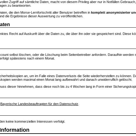
 vollen Zugriff auf sämtliche Daten, macht von diesem Privileg aber nur in Notfällen Gebra
ragen zu beantworten.
Daten, die den Morse-Lernfortschritt aller Benutzer betreffen in
komplett anonymisierter un
d die Ergebnisse dieser Auswertung zu veröffentlichen.
Daten
nktes Recht auf Auskunft über die Daten zu, die über ihn oder sie gespeichert sind. Diese 
count selbst löschen, oder die Löschung beim Seitenbetreiber anfordern. Daraufhin werden
 erfolgt spätestens nach einem Monat.
 Sicherheitskopien an, um im Falle eines Datenverlusts die Seite wiederherstellen zu können
gskopien werden maximal einen Monat lang aufbewahrt und danach unwiderruflich gelöscht.
 muss dieser hinnehmen, dass diese noch bis zu 4 Wochen lang in Form einer Sicherungskopie
n
Bayerische Landesbeauftragten für den Datenschutz
.
erden keine kommerziellen Interessen verfolgt.
 Information