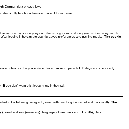
 with German data privacy laws.
ovides a fully functional browser based Morse trainer.
domains, nor by sharing any data that was generated during your visit with anyone else.
t after logging in he can access his saved preferences and training results.
The cookie
ymised statistics. Logs are stored for a maximum period of 30 days and irrevocably
. If you don't want this, let us know in the mail.
led in the following paragraph, along with how long it is saved and the visibility.
The
 email address (voluntary), language, closest server (EU or NA), Date.