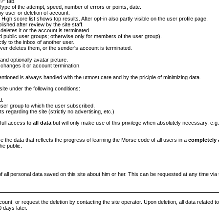
?" tab.
ype of the attempt, speed, number of errors or points, date.
by user or deletion of account.
. High score list shows top results. After opt-in also partly visible on the user profile page.
shed after review by the site staff.
 deletes it or the account is terminated.
d public user groups; otherwise only for members of the user group).
ly to the inbox of another user.
iver deletes them, or the sender's account is terminated.
and optionally avatar picture.
 changes it or account termination.
ntioned is always handled with the utmost care and by the priciple of minimizing data.
site under the following conditions:
d.
er group to which the user subscribed.
regarding the site (strictly no advertising, etc.)
 full access to
all data
but will only make use of this privilege when absolutely necessary, e.g.
se the data that reflects the progress of learning the Morse code of all users in a
completely
he public.
of all personal data saved on this site about him or her. This can be requested at any time via 
ount, or request the deletion by contacting the site operator. Upon deletion, all data related t
0 days later.