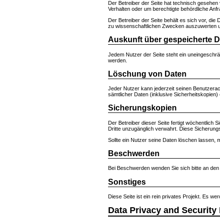
Der Betreiber der Seite hat technisch gesehen
Verhalten oder um berechtigte behördliche Anf
Der Betreiber der Seite behält es sich vor, die 
zu wissenschaftlichen Zwecken auszuwerten un
Auskunft über gespeicherte 
Jedem Nutzer der Seite steht ein uneingeschrä
werden.
Löschung von Daten
Jeder Nutzer kann jederzeit seinen Benutzerac
sämtlicher Daten (inklusive Sicherheitskopien)
Sicherungskopien
Der Betreiber dieser Seite fertigt wöchentlich
Dritte unzugänglich verwahrt. Diese Sicherun
Sollte ein Nutzer seine Daten löschen lassen,
Beschwerden
Bei Beschwerden wenden Sie sich bitte an de
Sonstiges
Diese Seite ist ein rein privates Projekt. Es w
Data Privacy and Security