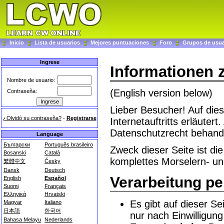
Inicio
Lista de usuarios
Mejores puntuaciones
Foro
Grupos de usua
Ingrese
Informationen 
Nombre de usuario:
(English version below)
Contraseña:
Lieber Besucher! Auf die
¿Olvidó su contraseña?
-
Registrarse
Internetauftritts erläute
Datenschutzrecht behande
Language
Български
Português brasileiro
Zweck dieser Seite ist di
Bosanski
Català
komplettes Morselern- u
繁體中文
Česky
Dansk
Deutsch
Verarbeitung p
English
Español
Suomi
Français
Ελληνικά
Hrvatski
Es gibt auf dieser Se
Magyar
Italiano
日本語
한국어
nur nach Einwilligun
Bahasa Melayu
Nederlands