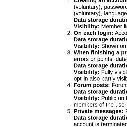
Creating an accoun
(voluntary), password
(voluntary), language
Data storage durati
Visibility:
Member lis
On each login:
Accou
Data storage durati
Visibility:
Shown on t
When finishing a pr
errors or points, date
Data storage durati
Visibility:
Fully visib
opt-in also partly vis
Forum posts:
Forum 
Data storage durati
Visibility:
Public (in
members of the user
Private messages:
P
Data storage durati
account is terminate