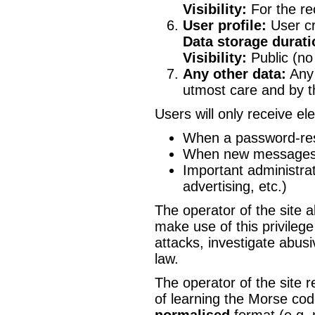
Visibility:
For the rec
User profile:
User cre
Data storage durati
Visibility:
Public (no 
Any other data:
Any 
utmost care and by th
Users will only receive el
When a password-res
When new messages a
Important administrat
advertising, etc.)
The operator of the site a
make use of this privileg
attacks, investigate abus
law.
The operator of the site r
of learning the Morse code
normalised
format (e.g. 