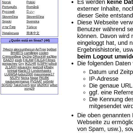
Es werden
keine Dat
Norsk
Polski
Português
Română
externer Inhalte, no
Русский
සිංහල
dieser Seite entstand
Slovenčina
Slovenščina
Diese Webseite ver
Srpski
Svenska
ภาษาไทย
Türkçe
Benutzer während sei
Українська
简体中文
können. Davon wird n
¿Quién está en línea? (44)
eingeloggt hat, und 
Ergebnishistorie, us
7l4wzq
alexsunthesun
AnTree
bg6twt
BH4BTS
camillejpg
coolen
beim Logout unwide
CrimsonBear
Dg1hp
DRockW
ea3jbw
EA4ZQ
eseb
F4LAW
F4LGA
F4mes
Die folgenden Daten
gorpachev
Gry
IK2LHR
IU3IPH
iu8sdi
JL1AYH
jolsavicky
jwetzell
kf0aby
Datum und Zeitp
kirintail
Klariix73
Londonhawks
LU6WSA
ludus2000
masonpage17
IP-Adresse
N5JPV
Nicka
Niqae
PA1BK
paulusgermanus
PV2AAT
sp5mbi
Die genaue URL 
SQ5XD
TakeOver5
test
VA2RKV
w8uc
xsrg29
ggf. eine Refer
Die Kennung des 
mitgesendet wird
Die oben genannten 
Webseite zu ermögli
von Spam, usw.), s