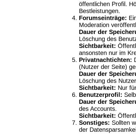
öffentlichen Profil. H
Bestleistungen.
Forumseinträge:
Ein
Moderation veröffentl
Dauer der Speicher
Löschung des Benutz
Sichtbarkeit:
Öffentl
ansonsten nur im Kre
Privatnachtichten:
D
(Nutzer der Seite) ge
Dauer der Speicher
Löschung des Nutzer
Sichtbarkeit:
Nur für
Benutzerprofil:
Selbs
Dauer der Speicher
des Accounts.
Sichtbarkeit:
Öffentl
Sonstiges:
Sollten w
der Datensparsamkei