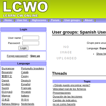
Home
User list
Highscores
Forum
User groups
About
Login
User groups: Spanish Use
User name:
Grupo para usua
Password:
Language:
Espa
Show hig
Forgot password?
-
Sign up
Language
Български
Português brasileiro
Bosanski
Català
Threads
繁體中文
Česky
Dansk
Deutsch
Topic
English
Español
¿Dónde puedo encontrar gente?
Suomi
Français
Velocidad real de los ficheros
Ελληνικά
Hrvatski
Presentaciones
Magyar
Italiano
Duración de las lecciones
日本語
한국어
Cambio de indicativo.
Bahasa Melayu
Nederlands
no se como hacerlo