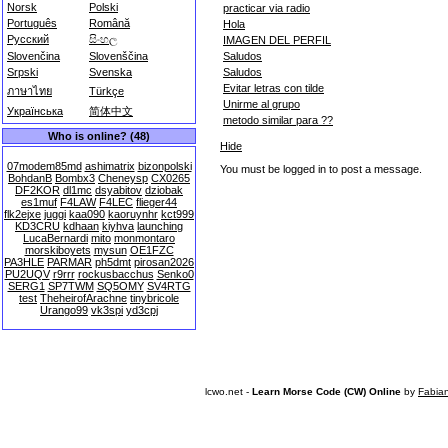
Norsk
Polski
practicar via radio
Português
Română
Hola
Русский
සිංහල
IMAGEN DEL PERFIL
Saludos
Slovenčina
Slovenščina
Saludos
Srpski
Svenska
Evitar letras con tilde
ภาษาไทย
Türkçe
Unirme al grupo
Українська
简体中文
metodo similar para ??
Who is online? (48)
Hide
07modem85md
ashimatrix
bizonpolski
You must be logged in to post a message.
BohdanB
Bombx3
Cheneysp
CX0265
DF2KOR
dl1mc
dsyabitov
dziobak
es1muf
F4LAW
F4LEC
flieger44
flk2ejxe
juggi
kaa090
kaoruynhr
kct999
KD3CRU
kdhaan
kiyhva
launching
LucaBernardi
mito
monmontaro
morskiboyets
mysun
OE1FZC
PA3HLE
PARMAR
ph5dmt
pirosan2026
PU2UQV
r9rrr
rockusbacchus
Senko0
SERG1
SP7TWM
SQ5OMY
SV4RTG
test
TheheirofArachne
tinybricole
Urango99
vk3spi
yd3cpj
lcwo.net -
Learn Morse Code (CW) Online
by
Fabia