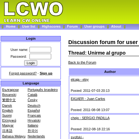
Home
User list
Highscores
Forum
User groups
About
Login
Discussion forum for use
User name:
Thread: Unirme al grupo
Password:
Back to the Forum
Author
Forgot password?
-
Sign up
elcaja - eloy
Language
Български
Português brasileiro
Posted: 2011-07-03 20:13
Bosanski
Català
EA1AER - Juan Carlos
繁體中文
Česky
Dansk
Deutsch
Posted: 2011-08-08 13:07
English
Español
Suomi
Français
chejo - SERGIO PADILLA
Ελληνικά
Hrvatski
Magyar
Italiano
Posted: 2012-08-18 22:16
日本語
한국어
Bahasa Melayu
Nederlands
svofski -