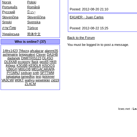
Norsk
Polski
Português
Română
Posted: 2012-08-20 21:10
Русский
සිංහල
EA1AER - Juan Carlos
Slovenčina
Slovenščina
Srpski
Svenska
ภาษาไทย
Türkçe
Posted: 2012-08-22 15:25
Українська
简体中文
Back to the Forum
Who is online? (37)
You must be logged in to post a message.
14frs1423
7l4wzq
afsalazar
alanmt35
ashimatrix
briggsalext
Clover
DA1HB
dadanek
DIMITRIS123
DL4SO
DL8XAB
ecopony
flask
geo65
HKR
jh0ppz
K3GBB
KE9DLR
KI5OOS
LB6GH
M0GQB
MEGACARAPA
PY1MNJ
sedvan
snth
SP7TWM
taigataiga
tamedfox
test
tjskinner
VA3CWI
W0KT
wa6yu
wewinkler
zid19
ZL4CM
lcwo.net -
Le