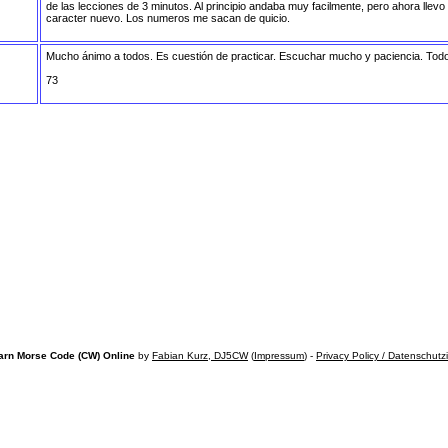
de las lecciones de 3 minutos. Al principio andaba muy facilmente, pero ahora lle
caracter nuevo. Los numeros me sacan de quicio.
Mucho ánimo a todos. Es cuestión de practicar. Escuchar mucho y paciencia. Todo 
73
arn Morse Code (CW) Online
by
Fabian Kurz, DJ5CW
(
Impressum
) -
Privacy Policy / Datenschutz