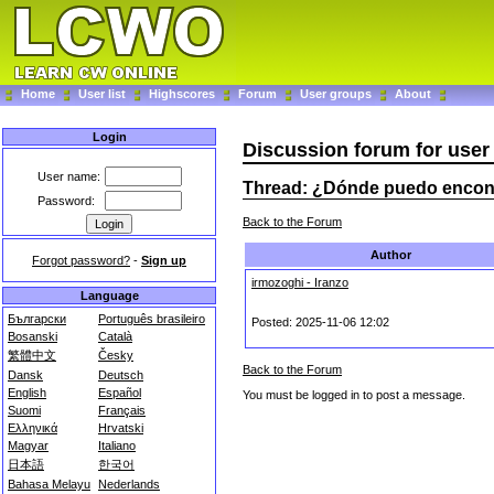
Home
User list
Highscores
Forum
User groups
About
Login
Discussion forum for use
User name:
Thread: ¿Dónde puedo encont
Password:
Back to the Forum
Author
Forgot password?
-
Sign up
irmozoghi - Iranzo
Language
Български
Português brasileiro
Posted: 2025-11-06 12:02
Bosanski
Català
繁體中文
Česky
Back to the Forum
Dansk
Deutsch
English
Español
You must be logged in to post a message.
Suomi
Français
Ελληνικά
Hrvatski
Magyar
Italiano
日本語
한국어
Bahasa Melayu
Nederlands