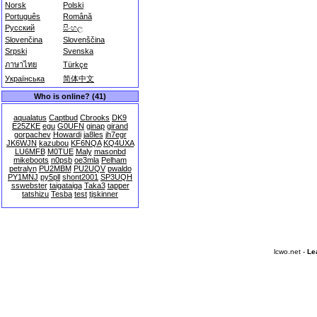
Norsk
Polski
Português
Română
Русский
සිංහල
Slovenčina
Slovenščina
Srpski
Svenska
ภาษาไทย
Türkçe
Українська
简体中文
Who is online? (41)
aqualatus
Captbud
Cbrooks
DK9
E25ZKE
egu
G0UFN
ginap
girand
gorpachev
Howardi
ja8les
jh7egr
JK6WJN
kazubou
KF6NQA
KQ4UXA
LU6MFB
M0TUE
Maly
masonbd
mikeboots
n0psb
oe3mla
Pelham
petralyn
PU2MBM
PU2UQV
pwaldo
PY1MNJ
py5pll
shont2001
SP3UQH
sswebster
taigataiga
Taka3
tapper
tatshizu
Tesba
test
tjskinner
lcwo.net -
Le