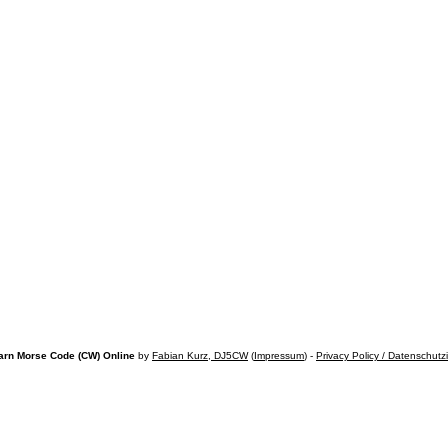
arn Morse Code (CW) Online
by
Fabian Kurz, DJ5CW
(
Impressum
) -
Privacy Policy / Datenschutz