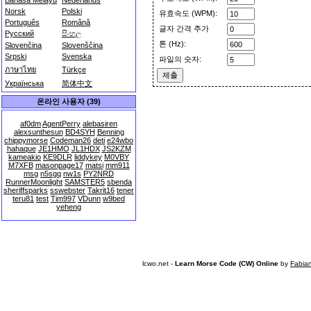
Bahasa Melayu
Nederlands
Norsk
Polski
유효속도 (WPM):
Português
Română
글자 간격 추가
Русский
සිංහල
톤 (Hz):
Slovenčina
Slovenščina
Srpski
Svenska
파일의 숫자:
ภาษาไทย
Türkçe
Українська
简体中文
온라인 사용자 (39)
af0dm
AgentPerry
alebasiren
alexsunthesun
BD4SYH
Benning
chippymorse
Codeman26
deti
e24wbo
hahaque
JE1HMO
JL1HDX
JS2KZM
kameakio
KE9DLR
liddykey
M0VBY
M7XFB
masonpage17
matsi
mm911
msg
n5sgq
nw1s
PY2NRD
RunnerMoonlight
SAMSTER5
sbenda
sheriffsparks
sswebster
Takrit16
tener
teru81
test
Tim997
VDunn
w9bed
yeheng
lcwo.net -
Learn Morse Code (CW) Online
by
Fabia