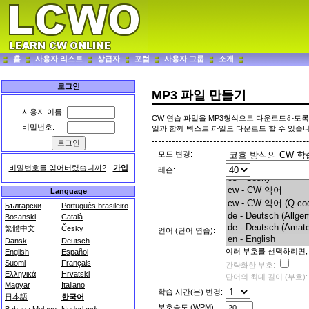
홈
사용자 리스트
상급자
포럼
사용자 그룹
소개
로그인
MP3 파일 만들기
사용자 이름:
CW 연습 파일을 MP3형식으로 다운로드하도록 
비밀번호:
일과 함께 텍스트 파일도 다운로드 할 수 있습니
모드 변경:
비밀번호를 잊어버렸습니까?
-
가입
레슨:
Language
Български
Português brasileiro
Bosanski
Català
繁體中文
Česky
언어 (단어 연습):
Dansk
Deutsch
여러 부호를 선택하려면,
English
Español
Suomi
Français
간략화한 부호:
Ελληνικά
Hrvatski
단어의 최대 길이 (부호):
Magyar
Italiano
학습 시간(분) 변경:
日本語
한국어
부호속도 (WPM):