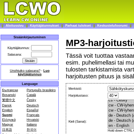
Aloitussivu
Käyttäjätunnukset
Parhaat tulokset
Keskustelufoorumi
Sisäänkirjautuminen
MP3-harjoitust
Käyttäjätunnus:
Tässä voit tuottaa vastaan
Salasana:
esim. puhelimellasi tai mus
tulosten tarkistamista var
Unohtuiko salasana?
-
Luo
käyttäjätunnus
harjoitusten pituus ja sisäl
Language
Merkistö:
Български
Português brasileiro
Bosanski
Català
Harjoitustaso:
繁體中文
Česky
Dansk
Deutsch
English
Español
Suomi
Français
Ελληνικά
Hrvatski
Kieli (Sanat):
Magyar
Italiano
日本語
한국어
Hold down CTRL to 