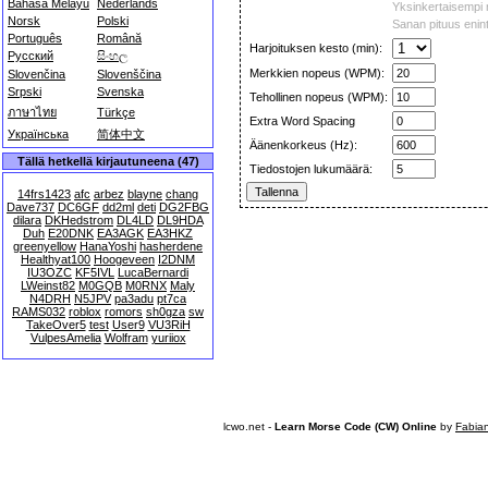
Bahasa Melayu
Nederlands
Yksinkertaisempi 
Norsk
Polski
Sanan pituus enin
Português
Română
Harjoituksen kesto (min):
Русский
සිංහල
Merkkien nopeus (WPM):
Slovenčina
Slovenščina
Srpski
Svenska
Tehollinen nopeus (WPM):
ภาษาไทย
Türkçe
Extra Word Spacing
Українська
简体中文
Äänenkorkeus (Hz):
Tällä hetkellä kirjautuneena (47)
Tiedostojen lukumäärä:
14frs1423
afc
arbez
blayne
chang
Dave737
DC6GF
dd2ml
deti
DG2FBG
dilara
DKHedstrom
DL4LD
DL9HDA
Duh
E20DNK
EA3AGK
EA3HKZ
greenyellow
HanaYoshi
hasherdene
Healthyat100
Hoogeveen
I2DNM
IU3OZC
KF5IVL
LucaBernardi
LWeinst82
M0GQB
M0RNX
Maly
N4DRH
N5JPV
pa3adu
pt7ca
RAMS032
roblox
romors
sh0gza
sw
TakeOver5
test
User9
VU3RiH
VulpesAmelia
Wolfram
yuriiox
lcwo.net -
Learn Morse Code (CW) Online
by
Fabia