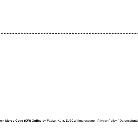
arn Morse Code (CW) Online
by
Fabian Kurz, DJ5CW
(
Impressum
) -
Privacy Policy / Datenschutz