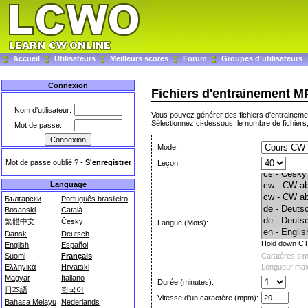
Accueil
Utilisateurs
Meilleurs scores
Forum
Groupes d'utilisateurs
Connexion
Fichiers d'entrainement M
Nom d'utilisateur:
Vous pouvez générer des fichiers d'entrainemen
Sélectionnez ci-dessous, le nombre de fichiers,
Mot de passe:
Mode:
Mot de passe oublié ?
-
S'enregistrer
Leçon:
Language
Български
Português brasileiro
Bosanski
Català
繁體中文
Česky
Langue (Mots):
Dansk
Deutsch
Hold down CTR
English
Español
Suomi
Français
Caratères simp
Ελληνικά
Hrvatski
Longueur maxi
Magyar
Italiano
Durée (minutes):
日本語
한국어
Vitesse d'un caractère (mpm):
Bahasa Melayu
Nederlands