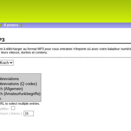
À propos
P3
t à télécharger au format MP3 pour vous entrainer n'importe où avec votre baladeur numérique.
 leurs vitesse, durées et contenu.
L to select multiple entries.
lifiés:
mum ( lettres ):