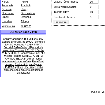
Norsk
Polski
Vitesse réelle (mpm):
Português
Română
Extra Word Spacing
Русский
සිංහල
Tonalité (Hz):
Slovenčina
Slovenščina
Srpski
Svenska
Nombre de fichiers:
ภาษาไทย
Türkçe
Українська
简体中文
Qui est en ligne ? (49)
adrianv
aqualatus
BI4BJH
cns2007
daigero
dingrui
dl7nd
DM2GI
dorkoski
EA4ISC
ecopony
F1OBK
F4MYA
Geza65
GManAmby
hl2iyr
Iceindy
InspecteurCrouton
IU2UDF
IU5VJW
IV3KPV
JL1KQL
johnbrown
JunioLeLe
jwetzell
kb3uhp
KE8TLG
KJ5NFM
KK6WJG
ljt520424
Luiscr
m0noj
mameru
mrimmer
oe3mla
PawelSzef
petralyn
Radiocat
rlg
sam6game
SP2BMR
sp3dvo
SP7TWM
sp9tho
spintone
spockwater
sugisugi
test
Zslacibacsi
lcwo.net -
Le