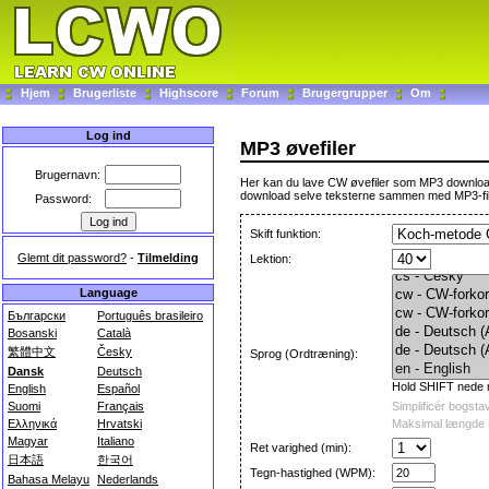
Hjem
Brugerliste
Highscore
Forum
Brugergrupper
Om
Log ind
MP3 øvefiler
Brugernavn:
Her kan du lave CW øvefiler som MP3 download.
download selve teksterne sammen med MP3-file
Password:
Skift funktion:
Glemt dit password?
-
Tilmelding
Lektion:
Language
Български
Português brasileiro
Bosanski
Català
繁體中文
Česky
Sprog (Ordtræning):
Dansk
Deutsch
Hold SHIFT nede m
English
Español
Suomi
Français
Simplificér bogsta
Ελληνικά
Hrvatski
Maksimal længde 
Magyar
Italiano
Ret varighed (min):
日本語
한국어
Tegn-hastighed (WPM):
Bahasa Melayu
Nederlands