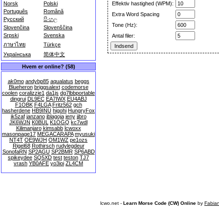
Norsk
Polski
Effektiv hastighed (WPM):
Português
Română
Extra Word Spacing
Русский
සිංහල
Tone (Hz):
Slovenčina
Slovenščina
Srpski
Svenska
Antal filer:
ภาษาไทย
Türkçe
Українська
简体中文
Hvem er online? (58)
ak0mo
andybp85
aqualatus
beggs
Blueheron
briggsalext
codemorse
coolen
coralizzie1
da1js
dg7lbbportable
dingrui
DL9EC
EA7IWX
EU4ABJ
F1OBK
F4LGA
Fritz562
gch
hasherdene
HB9INU
higohi
HungryFox
ik5zaf
janzano
jblagoja
jeny
jjbro
JK6WJN
K0BUL
K1OGQ
kc7wdl
Kilimanjaro
kimsabb
lcwoxx
masonpage17
MEGACARAPA
myusuki
NT4T
OE9WJH
OM1WZ
pe1ozs
Rigel68
Rothirsch
rudylegdeur
SonofaRN
SP2AGU
SP2BMR
SP6ABD
spikeydee
SQ5XD
test
teston
TJ7
vrash
YB0AFE
yo3ioi
ZL4CM
lcwo.net -
Learn Morse Code (CW) Online
by
Fabia