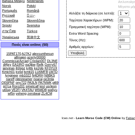
Bahasa Melayu
Nederlands
Απλοποίησ
Norsk
Polski
Μέγιστο μή
Português
Română
Αλλάξτε τη διάρκεια (σε λεπτά):
Русский
සිංහල
Ταχύτητα Χαρακτήρων (WPM):
Slovenčina
Slovenščina
Srpski
Svenska
Πραγματική ταχύτητα (WPM):
ภาษาไทย
Türkçe
Extra Word Spacing
Українська
简体中文
Τόνος (Hz):
Ποιός είναι online; (50)
Αριθμός αρχείων:
15PAT170
AJ7KJ
alexsunthesun
alfmajen
azerty00000
CommissarAzrael
Cristian007
DL3NE
dl4jxy
EA1IRO
ea3jbw
f5efk
Gerry67
janvinas
jh0ppz
k4tls
ke2gls
KF0YUX
Kmich01
ks6d
lsmit15
LU6MFB
LW7D
lyngineer
mb1022
N4DRH
N8BKS
nareff
nitesteamer
noarai
oe3mla
OE6PNF
ony722
PA3LN
PA7NWK
pl69
pt7ca
Roro201
sjmetcalf
test
usrleon
ut0ug
VE2FI
VK4TAU
W5MDB
wa6yu
wf5n
yeheng
zerobeat
ZL4CM
lcwo.net -
Learn Morse Code (CW) Online
by
Fabia