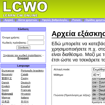
Αρχική
Λίστα χρηστών
Υψηλές βαθμολογίες
Forum
Ομάδες χρηστ
Σύνδεση
Αρχεία εξάσκη
Όνομα χρήστη:
Εδώ μπορείτε να κατεβάσ
Κωδικός πρόσβασης:
χρησιμοποιήσετε π.χ. στ
είναι διαθέσιμο. Μαζί με 
Ξεχάσατε τον κωδικό πρόσβασης;
-
Εγγραφή
έτσι ώστε να τσεκάρετε 
Language
Αλλαγή mode:
Български
Português brasileiro
Bosanski
Català
Μάθημα:
繁體中文
Česky
Dansk
Deutsch
English
Español
Suomi
Français
Ελληνικά
Hrvatski
Γλώσσα (Προπόνηση με λέξεις):
Magyar
Italiano
日本語
한국어
Κρατήστε π