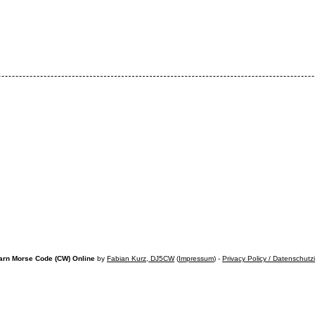
arn Morse Code (CW) Online
by
Fabian Kurz, DJ5CW
(
Impressum
) -
Privacy Policy / Datenschutz