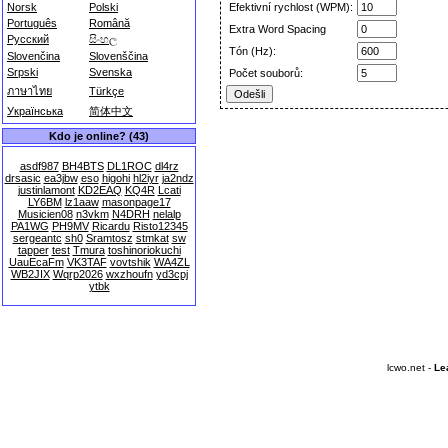
Norsk
Polski
Efektivní rychlost (WPM):
Português
Română
Extra Word Spacing
Русский
සිංහල
Tón (Hz):
Slovenčina
Slovenščina
Srpski
Svenska
Počet souborů:
ภาษาไทย
Türkçe
Українська
简体中文
Kdo je online? (43)
asdf987
BH4BTS
DL1ROC
dl4rz
drsasic
ea3jbw
eso
higohi
hl2iyr
ja2ndz
justinlamont
KD2EAQ
KQ4R
Lcati
LY6BM
lz1aaw
masonpage17
Musicien08
n3vkm
N4DRH
nelalp
PA1WG
PH9MV
Ricardu
Risto12345
sergeantc
sh0
Sramtosz
stmkat
sw
tapper
test
Tmura
toshinoriokuchi
UauEcaFm
VK3TAF
vovtshik
WA4ZL
WB2JIX
Wqrp2026
wxzhoufn
yd3cpj
ytbk
lcwo.net -
Le