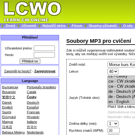
Domů
Uživatelé
Nejvyšší skóre
Fórum
Skupiny uživatelů
O nás
Přihlášení
Soubory MP3 pro cvičení
Uživatelské jméno:
Zde si můžeš vygenerovat stáhnutelné soubory
texty, aby sis mohl(a) ověřit své výsledky. Níže
Heslo:
Změň mód:
Zapoměl jsi heslo?
-
Zaregistrovat
Lekce:
Language
Български
Português brasileiro
Bosanski
Català
繁體中文
Česky
Jazyk (Trénink slov):
Dansk
Deutsch
Přidrž Shift a kli
English
Español
Suomi
Français
Zjednodušovat zn
Ελληνικά
Hrvatski
Maximální délka (
Magyar
Italiano
Změna délky (min):
日本語
한국어
Rychlost znaků (WPM):
Bahasa Melayu
Nederlands