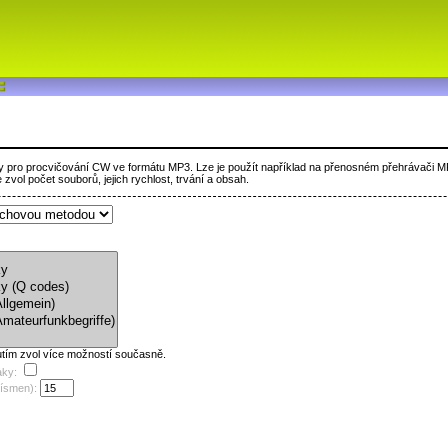
 pro procvičování CW ve formátu MP3. Lze je použít například na přenosném přehrávači M
 zvol počet souborů, jejich rychlost, trvání a obsah.
knutím zvol více možností současně.
aky:
písmen):