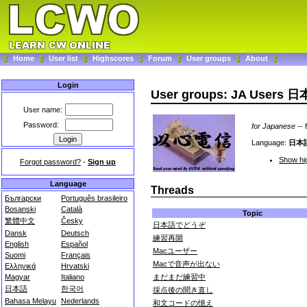
Home
User list
Highscores
Forum
User groups
About
Login
User groups: JA Users 
User name:
Password:
for Japanese
--
Language:
日本
Show hig
Forgot password?
-
Sign up
Language
Threads
Български
Português brasileiro
Bosanski
Català
Topic
繁體中文
Česky
日本語でどうぞ
Dansk
Deutsch
練習再開
English
Español
Macユーザー
Suomi
Français
Macで音声が出ない
Ελληνικά
Hrvatski
まだまだ練習中
Magyar
Italiano
日本語
한국어
採点後の聞き直し
Bahasa Melayu
Nederlands
和文コードの憶え