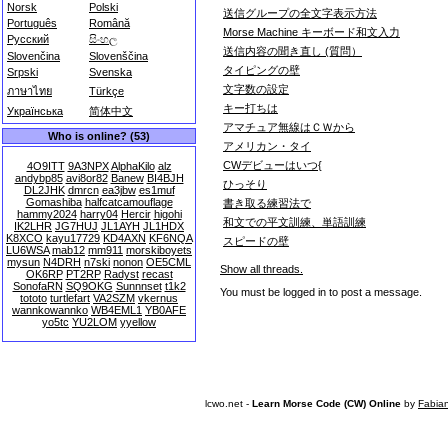
Norsk
Polski
送信グループの全文字表示方法
Português
Română
Morse Machine キーボード和文入力
Русский
සිංහල
送信内容の聞き直し (質問）
Slovenčina
Slovenščina
タイピングの壁
Srpski
Svenska
文字数の設定
ภาษาไทย
Türkçe
キー打ちは
Українська
简体中文
アマチュア無線はＣＷから
Who is online? (53)
アメリカン・タイ
CWデビューはいつ{
4O9ITT
9A3NPX
AlphaKilo
alz
andybp85
avi8or82
Banew
BI4BJH
ひっそり
DL2JHK
dmrcn
ea3jbw
es1muf
Gomashiba
halfcatcamouflage
書き取る練習法で
hammy2024
harry04
Hercir
higohi
和文での平文訓練、単語訓練
IK2LHR
JG7HUJ
JL1AYH
JL1HDX
K8XCO
kayu17729
KD4AXN
KF6NQA
スピードの壁
LU6WSA
mab12
mm911
morskiboyets
mysun
N4DRH
n7ski
nonon
OE5CML
Show all threads.
OK6RP
PT2RP
Radyst
recast
SonofaRN
SQ9OKG
Sunnnset
t1k2
You must be logged in to post a message.
tototo
turtlefart
VA2SZM
vkernus
wannkowannko
WB4EML1
YB0AFE
yo5tc
YU2LOM
yyellow
lcwo.net -
Learn Morse Code (CW) Online
by
Fabia