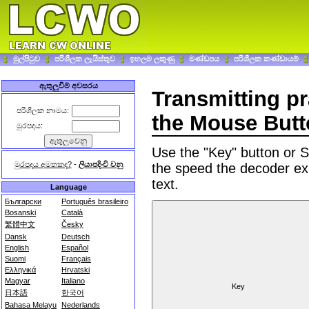
මුල්පිටුව
පරිශීලක ලැයිස්තුව
ඉහලම ලකුණු
මණ්ඩපය
පරිශීලක කණ්ඩායම්
ඇතුලුවීම් අවසරය
Transmitting p
පරිශීලක නාමය:
the Mouse But
මුරපදය:
Use the "Key" button or
මුරපදය අමතකද?
-
ලියාපදිංචි වනු
the speed the decoder ex
text.
Language
Български
Português brasileiro
Bosanski
Català
繁體中文
Česky
Dansk
Deutsch
English
Español
Suomi
Français
Ελληνικά
Hrvatski
Magyar
Italiano
日本語
한국어
Bahasa Melayu
Nederlands