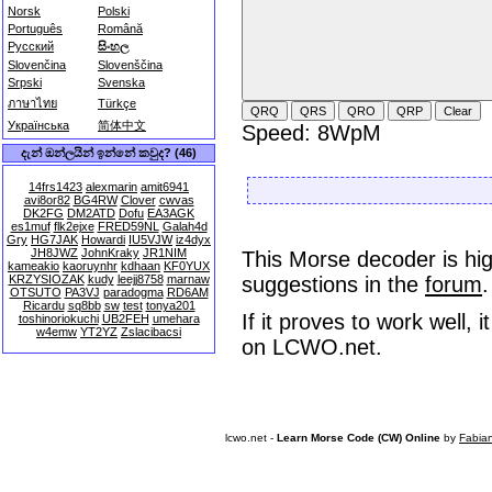
Norsk
Polski
Português
Română
Русский
සිංහල
Slovenčina
Slovenščina
Srpski
Svenska
ภาษาไทย
Türkçe
Українська
简体中文
Speed: 8WpM
දැන් ඔන්ලයින් ඉන්නේ කවුද? (46)
14frs1423
alexmarin
amit6941
avi8or82
BG4RW
Clover
cwvas
DK2FG
DM2ATD
Dofu
EA3AGK
es1muf
flk2ejxe
FRED59NL
Galah4d
Gry
HG7JAK
Howardi
IU5VJW
iz4dyx
JH8JWZ
JohnKraky
JR1NIM
This Morse decoder is hig
kameakio
kaoruynhr
kdhaan
KF0YUX
KRZYSIOZAK
kudy
leejj8758
marnaw
suggestions in the
forum
.
OTSUTO
PA3VJ
paradogma
RD6AM
Ricardu
sq8bb
sw
test
tonya201
If it proves to work well,
toshinoriokuchi
UB2FEH
umehara
w4emw
YT2YZ
Zslacibacsi
on LCWO.net.
lcwo.net -
Learn Morse Code (CW) Online
by
Fabia