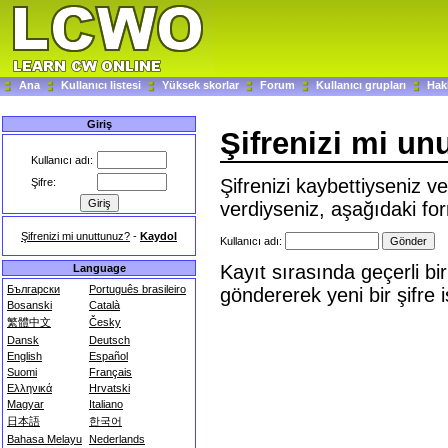
Ana
Kullanıcı listesi
Yüksek skorlar
Forum
Kullanıcı grupları
Hak
Giriş
Şifrenizi mi un
Kullanıcı adı:
Şifrenizi kaybettiyseniz 
Şifre:
verdiyseniz, aşağıdaki form
Şifrenizi mi unuttunuz?
-
Kaydol
Kullanıcı adı:
Kayıt sırasında geçerli bi
Language
Български
Português brasileiro
göndererek yeni bir şifre i
Bosanski
Català
繁體中文
Česky
Dansk
Deutsch
English
Español
Suomi
Français
Ελληνικά
Hrvatski
Magyar
Italiano
日本語
한국어
Bahasa Melayu
Nederlands