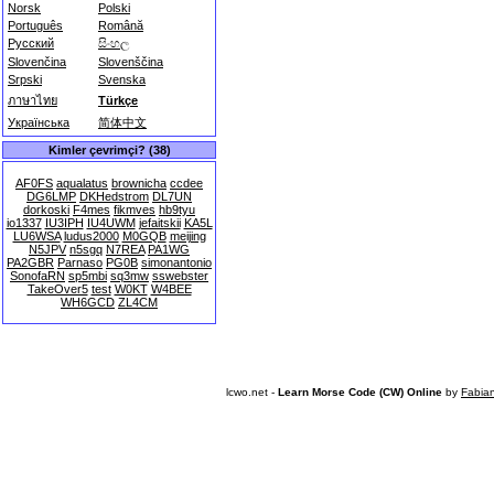
Norsk
Polski
Português
Română
Русский
සිංහල
Slovenčina
Slovenščina
Srpski
Svenska
ภาษาไทย
Türkçe
Українська
简体中文
Kimler çevrimçi? (38)
AF0FS
aqualatus
brownicha
ccdee
DG6LMP
DKHedstrom
DL7UN
dorkoski
F4mes
fikmves
hb9tyu
io1337
IU3IPH
IU4UWM
jefaitskii
KA5L
LU6WSA
ludus2000
M0GQB
meijing
N5JPV
n5sgq
N7REA
PA1WG
PA2GBR
Parnaso
PG0B
simonantonio
SonofaRN
sp5mbi
sq3mw
sswebster
TakeOver5
test
W0KT
W4BEE
WH6GCD
ZL4CM
lcwo.net -
Learn Morse Code (CW) Online
by
Fabia