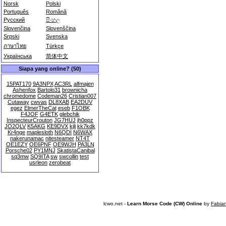
Norsk
Polski
Português
Română
Русский
සිංහල
Slovenčina
Slovenščina
Srpski
Svenska
ภาษาไทย
Türkçe
Українська
简体中文
Siapa yang online? (50)
15PAT170
9A3NPX
AC3RL
alfmajen
Ashenfox
Bartolo31
brownicha
chromedome
Codeman26
Cristian007
Cutaway
cwvas
DL8XAB
EA2DUV
egez
ElmerTheCat
eseb
F1OBK
F4JOF
G4ETK
glebchik
InspecteurCrouton
JG7HUJ
jh0ppz
JO2QLV
K5AKG
KE9DVX
kjli
kk7kdk
Kr4nge
maplesloth
N6QDI
N6WAX
nakerunamac
nitesteamer
NT4T
OE1EZY
OE6PNF
OE9WJH
PA3LN
Porsche02
PY1MNJ
SkatistaCanibal
sq3mw
SQ9ITA
sw
swcollin
test
usrleon
zerobeat
lcwo.net -
Learn Morse Code (CW) Online
by
Fabia