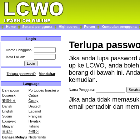
Home
Senarai pengguna
Highscores
Forum
Kumpulan pengguna
Login
Terlupa passw
Nama Pengguna:
Jika anda lupa password
Kata Laluan:
up ke LCWO, anda bole
borang di bawah ini. And
Terlupa password?
-
Mendaftar
kemudian.
Language
Nama Pengguna:
Български
Português brasileiro
Bosanski
Català
Jika anda tidak memasukk
繁體中文
Česky
email pentadbir dan mem
Dansk
Deutsch
English
Español
Suomi
Français
Ελληνικά
Hrvatski
Magyar
Italiano
日本語
한국어
Bahasa Melayu
Nederlands