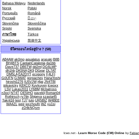
Bahasa Melayu
Nederlands
Norsk
Polski
Português
Română
Русский
සිංහල
Slovenčina
Slovenščina
Srpski
Svenska
ภาษาไทย
Türkçe
Українська
简体中文
มีใครออนไลน์อยู่บ้าง ? (58)
AB4AM
ak0mo
aqualatus
arasaki
B8B
BH4BTS
CaptainCatalonia
da1bb
Dave737
DB5TW
dd2ml
DG6LMP
dh1hb
DK5NA
DK9
Dl1ear
DL7AT
DM5LA
EA2DYT
ecopony
F4LFI
G0UFN
G3WAT
gorpachev
HanaYoshi
hiroshi1276
IU5VJW
j4jai
JN4TBI
jolsavicky
K8XCO
Kuykuyen
lcwoxx
LSV
Lukas2011
LY6BM
Mcbatross
n3ocl
NT4T
OE5IHO
pavekli
Roman04
Rothirsch
ry7tln
Shigeya
szasta45
Takrit16
test
TJ7
tuto
UR5BIZ
W4BEE
WA4ZL
wee
wxzhoufn
WZ
yu1si
zD4kNQsm
lcwo.net -
Learn Morse Code (CW) Online
by
Fabia