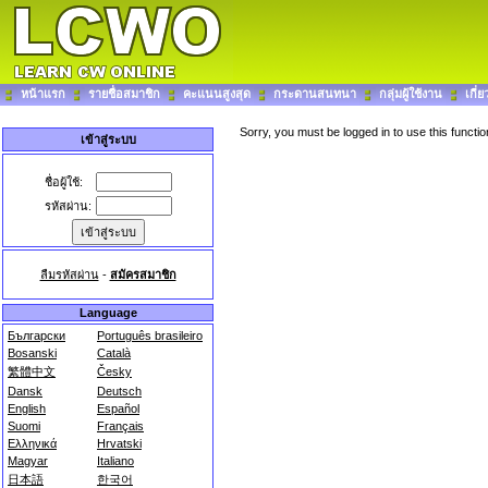
หน้าแรก
รายชื่อสมาชิก
คะแนนสูงสุด
กระดานสนทนา
กลุ่มผู้ใช้งาน
เกี่
Sorry, you must be logged in to use this functio
เข้าสู่ระบบ
ชื่อผู้ใช้:
รหัสผ่าน:
ลืมรหัสผ่าน
-
สมัครสมาชิก
Language
Български
Português brasileiro
Bosanski
Català
繁體中文
Česky
Dansk
Deutsch
English
Español
Suomi
Français
Ελληνικά
Hrvatski
Magyar
Italiano
日本語
한국어