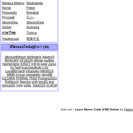
Bahasa Melayu
Nederlands
Norsk
Polski
Português
Română
Русский
සිංහල
Slovenčina
Slovenščina
Srpski
Svenska
ภาษาไทย
Türkçe
Українська
简体中文
มีใครออนไลน์อยู่บ้าง ? (36)
alexsunthesun
ashimatrix
bauerch
BH4GWV
DF2KOR
dl5mle
ea3jbw
hasherdene
IU5IZY
jr3ryb
juggi
JuroJ
kc7wdl
krasnoludkolo
LSV
LucaBernardi
minasoko
Mito6519
MWB
mysun
ogmaintim
okngBit
OZ1AKN
PH0RAL
Ph5d
Presario2021
Rothirsch
Sencha
snth
teru81
test
tonya201
vmg
yo5tc
Yuki0124
ZL4CM
lcwo.net -
Learn Morse Code (CW) Online
by
Fabia