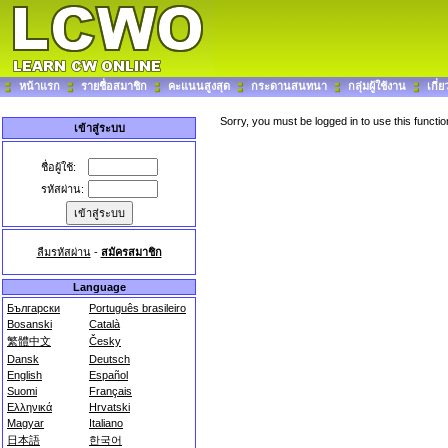
หน้าแรก
รายชื่อสมาชิก
คะแนนสูงสุด
กระดานสนทนา
กลุ่มผู้ใช้งาน
เกี่
Sorry, you must be logged in to use this functio
เข้าสู่ระบบ
ชื่อผู้ใช้:
รหัสผ่าน:
ลืมรหัสผ่าน
-
สมัครสมาชิก
Language
Български
Português brasileiro
Bosanski
Català
繁體中文
Česky
Dansk
Deutsch
English
Español
Suomi
Français
Ελληνικά
Hrvatski
Magyar
Italiano
日本語
한국어