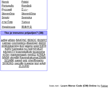
Norsk
Polski
Português
Română
Русский
සිංහල
Slovenčina
Slovenščina
Srpski
Svenska
ภาษาไทย
Türkçe
Українська
简体中文
Tko je trenutno prijavljen? (38)
ad9gl
af0dm
BA4QNC
BD6OC
BI1MXY
catmao
cosmoptera
dbasinger
dd2ml
emilyislearning
ike3
jatamo
juggi
K4FR
K5RV
kameakio
kc7wdl
KF0EZF
kitchenTV
krasnoludkolo
lucassena
m7isy
markeemaark
mm911
N7REA
NN5R
okngBit
Ravendrakumar25696
S21ABK
saeed
seiz
sheriffsparks
SQ9OKG
swcollin
tcagene
test
w4pfi
ZL1UHD
lcwo.net -
Learn Morse Code (CW) Online
by
Fabia