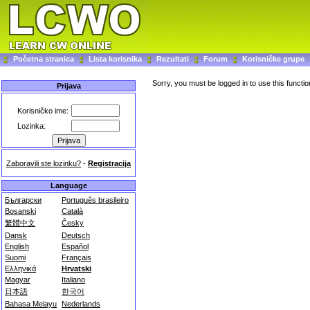
Početna stranica
Lista korisnika
Rezultati
Forum
Korisničke grupe
Sorry, you must be logged in to use this functio
Prijava
Korisničko ime:
Lozinka:
Zaboravili ste lozinku?
-
Registracija
Language
Български
Português brasileiro
Bosanski
Català
繁體中文
Česky
Dansk
Deutsch
English
Español
Suomi
Français
Ελληνικά
Hrvatski
Magyar
Italiano
日本語
한국어
Bahasa Melayu
Nederlands