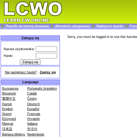
Powrót na stronę domową
Aktualnie zalogowani
Najlepsze wyniki
For
Sorry, you must be logged in to use this functio
Zaloguj się
Nazwa użytkownika:
Hasło:
Nie pamiętasz hasła?
-
Zapisz się
Language
Български
Português brasileiro
Bosanski
Català
繁體中文
Česky
Dansk
Deutsch
English
Español
Suomi
Français
Ελληνικά
Hrvatski
Magyar
Italiano
日本語
한국어
Bahasa Melayu
Nederlands