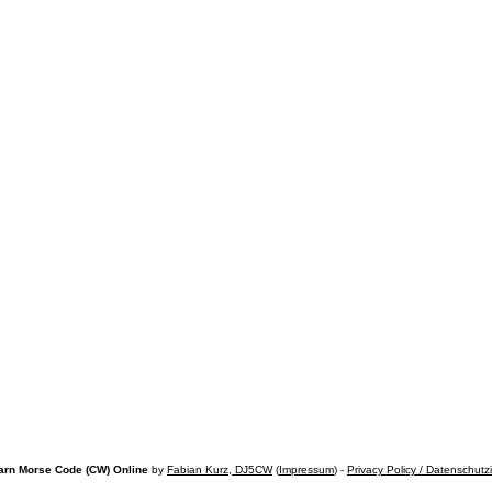
arn Morse Code (CW) Online
by
Fabian Kurz, DJ5CW
(
Impressum
) -
Privacy Policy / Datenschutz