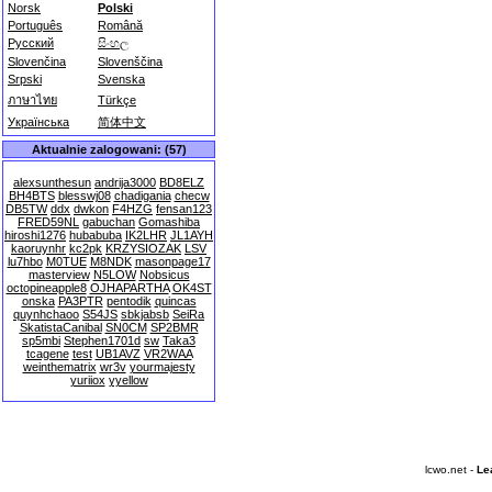
Norsk
Polski
Português
Română
Русский
සිංහල
Slovenčina
Slovenščina
Srpski
Svenska
ภาษาไทย
Türkçe
Українська
简体中文
Aktualnie zalogowani: (57)
alexsunthesun
andrija3000
BD8ELZ
BH4BTS
blesswj08
chadigania
checw
DB5TW
ddx
dwkon
F4HZG
fensan123
FRED59NL
gabuchan
Gomashiba
hiroshi1276
hubabuba
IK2LHR
JL1AYH
kaoruynhr
kc2pk
KRZYSIOZAK
LSV
lu7hbo
M0TUE
M8NDK
masonpage17
masterview
N5LOW
Nobsicus
octopineapple8
OJHAPARTHA
OK4ST
onska
PA3PTR
pentodik
quincas
quynhchaoo
S54JS
sbkjabsb
SeiRa
SkatistaCanibal
SN0CM
SP2BMR
sp5mbi
Stephen1701d
sw
Taka3
tcagene
test
UB1AVZ
VR2WAA
weinthematrix
wr3v
yourmajesty
yuriiox
yyellow
lcwo.net -
Le