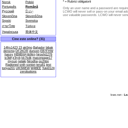
* = Rubrici obligatorii
Norsk
Polski
Português
Română
Only an user name and a password are requir
Русский
සිංහල
LCWO will never sell or pass-on your email addre
use valuable passwords. LCWO will never send 
Slovenčina
Slovenščina
Srpski
Svenska
ภาษาไทย
Türkçe
Українська
简体中文
Cine este online? (31)
14frs1423
23
ak0mo
Bahador
bibak
densmq
DF2KOR
dunxen
EB7FHW
hassy
HB9BXA
hb9trn
hiroshi1276
iv3ldf
jr3ryb
kk7kdk
masonpage17
mysun
nelalp
Nirodha
os2hbn
Radioned
snth
sonion
teru81
test
tonya201
UR3WEW
W4BEE
Yuki0124
zerobuttons
lcwo.net -
Le