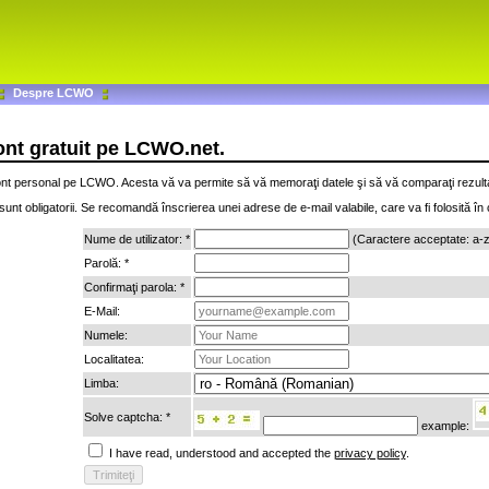
Despre LCWO
cont gratuit pe LCWO.net.
nt personal pe LCWO. Acesta vă va permite să vă memoraţi datele şi să vă comparaţi rezultatel
unt obligatorii. Se recomandă înscrierea unei adrese de e-mail valabile, care va fi folosită în c
Nume de utilizator: *
(Caractere acceptate: a-z
Parolă: *
Confirmaţi parola: *
E-Mail:
Numele:
Localitatea:
Limba:
Solve captcha: *
example:
I have read, understood and accepted the
privacy policy
.