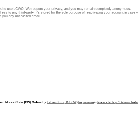
ed to use LCWO. We respect your privacy, and you may remain completely anonymous.
ss to any third-party. It's stored for the sole purpose of reactivating your account in case yo
you any unsolicited email.
arn Morse Code (CW) Online
by
Fabian Kurz, DJ5CW
(
Impressum
) -
Privacy Policy / Datenschutz