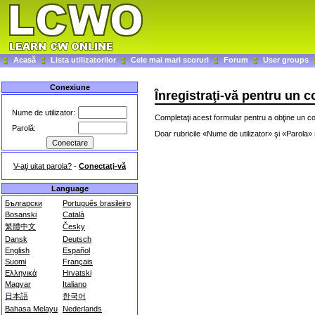
Acasă
Lista utilizatorilor
Cele mai mari scoruri
Forum
User groups
Conexiune
Înregistraţi-vă pentru un 
Nume de utilizator:
Completaţi acest formular pentru a obţine un co
Parolă:
Doar rubricile «Nume de utilizator» şi «Parola» s
V-aţi uitat parola?
-
Conectaţi-vă
Language
Български
Português brasileiro
Bosanski
Català
繁體中文
Česky
Dansk
Deutsch
English
Español
Suomi
Français
Ελληνικά
Hrvatski
Magyar
Italiano
日本語
한국어
Bahasa Melayu
Nederlands