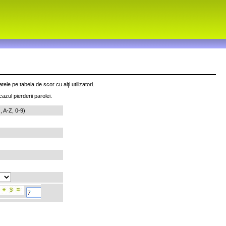
e pe tabela de scor cu alţi utilizatori.
azul pierderii parolei.
, A-Z, 0-9)