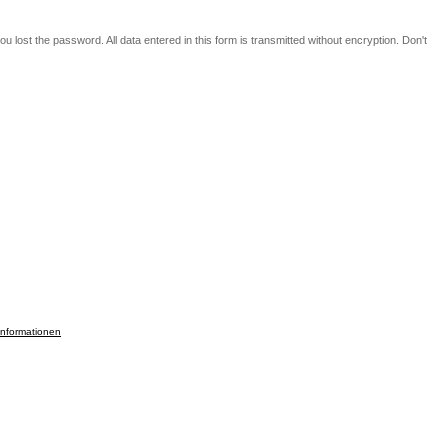
u lost the password. All data entered in this form is transmitted without encryption. Don't
informationen