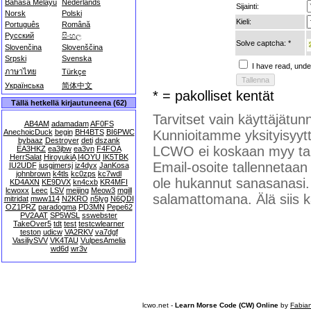
Bahasa Melayu
Nederlands
Sijainti:
Norsk
Polski
Kieli:
Português
Română
Русский
සිංහල
Solve captcha: *
Slovenčina
Slovenščina
Srpski
Svenska
I have read, und
ภาษาไทย
Türkçe
Українська
简体中文
* = pakolliset kentät
Tällä hetkellä kirjautuneena (62)
Tarvitset vain käyttäjät
AB4AM
adamadam
AF0FS
AnechoicDuck
begin
BH4BTS
BI6PWC
Kunnioitamme yksityisyytt
bybaaz
Destroyer
deti
dszank
LCWO ei koskaan myy tai 
EA3HKZ
ea3jbw
ea3vn
F4FOA
HerrSalat
HiroyukiA
I4OYU
IK5TBK
Email-osoite tallennetaan
IU2UDF
iusgjmersj
iz4dyx
JanKosa
johnbrown
k4tls
kc0zps
kc7wdl
ole hukannut sanasanasi. K
KD4AXN
KE9DVX
kn4cxb
KR4MFI
lcwoxx
Leec
LSV
meijing
Meow3
mgill
salamattomana. Älä siis k
mitridat
mww114
N2KRO
n5lyg
N6QDI
OZ1PRZ
paradogma
PD3MN
Pepe62
PV2AAT
SP5WSL
sswebster
TakeOver5
tdt
test
testcwlearner
teston
udicw
VA2RKV
va7dgf
VasiliySVV
VK4TAU
VulpesAmelia
wd6d
wr3v
lcwo.net -
Learn Morse Code (CW) Online
by
Fabia