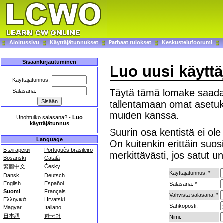
Aloitussivu
Käyttäjätunnukset
Parhaat tulokset
Keskustelufoorumi
Sisäänkirjautuminen
Luo uusi käytt
Käyttäjätunnus:
Täytä tämä lomake saadak
Salasana:
tallentamaan omat asetuks
muiden kanssa.
Unohtuiko salasana?
-
Luo
käyttäjätunnus
Suurin osa kentistä ei ole 
Language
On kuitenkin erittäin suos
Български
Português brasileiro
merkittävästi, jos satut 
Bosanski
Català
繁體中文
Česky
Käyttäjätunnus: *
Dansk
Deutsch
English
Español
Salasana: *
Suomi
Français
Vahvista salasana: *
Ελληνικά
Hrvatski
Sähköposti:
Magyar
Italiano
日本語
한국어
Nimi: