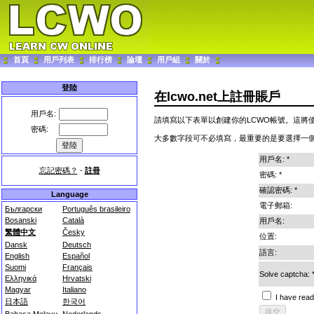
首頁
用戶列表
排行榜
論壇
用戶組
關於
登陸
在lcwo.net上註冊賬戶
用戶名:
請填寫以下表單以創建你的LCWO帳號。這將
密碼:
大多數字段可不必填寫，最重要的是要選擇一
用戶名: *
忘記密碼？
-
註冊
密碼: *
確認密碼: *
Language
電子郵箱:
Български
Português brasileiro
Bosanski
Català
用戶名:
繁體中文
Česky
位置:
Dansk
Deutsch
語言:
English
Español
Suomi
Français
Solve captcha: 
Ελληνικά
Hrvatski
Magyar
Italiano
I have read
日本語
한국어