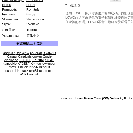
Bahasa Melayu
Nederlands
Norsk
Polski
* = 必填項
Português
Română
使用LCWO，你只需要用戶名和密碼。我們保護
Русский
සිංහල
LCWO永遠不會把你的電子郵箱地址發送給第
Slovenčina
Slovenščina
值含義的密碼。LCWO不會主動給你發送電子
Srpski
Svenska
ภาษาไทย
Türkçe
Українська
简体中文
有誰在線上？ (26)
asdf987
BA4QNC
bauerch
BD3RAD
CaptainCatalonia
coolen
Cowie
dieciocho
JF1OLT
JR1NIM
K1PAP
kameakio
KF0EZF
Kr4nge
lewjoubert
mm911
nelalp
NN5R
okngBit
quadrabike
seiz
teru81
test
tototo
W0KT
wkoslo
lcwo.net -
Learn Morse Code (CW) Online
by
Fabia