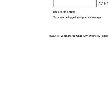
73' F
Back to the Forum
You must be logged in to post a message.
lcwo.net -
Learn Morse Code (CW) Online
by
Fabia