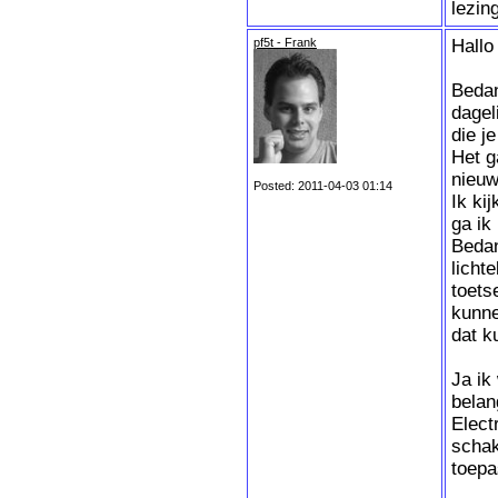
lezin
pf5t - Frank
Hallo
Bedan
dagel
die j
Het g
nieuw
Posted: 2011-04-03 01:14
Ik ki
ga ik
Bedan
lichte
toets
kunne
dat k
Ja ik
belan
Elect
schak
toepa