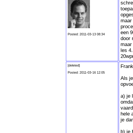
schre
toepa
opges
maar 
proce
een 9
Posted: 2011-03-13 08:34
door 
maar 
les 4
20wp
[deleted]
Frank
Posted: 2011-03-16 12:05
Als je
opvoe
a) je
omdat
vaard
hele 
je da
b) je