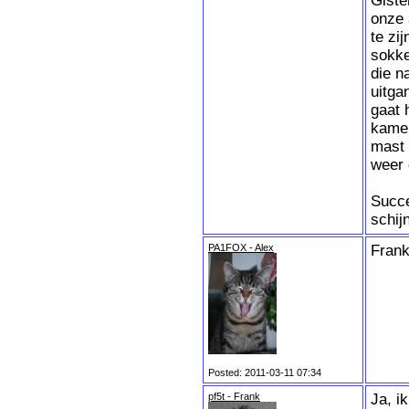
Giste
onze 
te zi
sokke
die n
uitga
gaat 
kamer
mast 
weer 
Succe
schij
PA1FOX - Alex
Frank
Posted: 2011-03-11 07:34
pf5t - Frank
Ja, ik