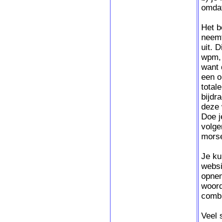
omdat
Het b
neemt
uit. D
wpm, 
want 
een o
total
bijdr
deze 
Doe j
volge
morse
Je ku
websi
opnem
woord
combi
Veel 