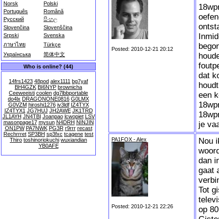
Norsk
Polski
18wpm
Português
Română
oefen
Русский
සිංහල
ontsta
Slovenčina
Slovenščina
Inmid
Srpski
Svenska
begon
ภาษาไทย
Türkçe
Posted: 2010-12-21 20:12
houde
Українська
简体中文
foutp
Who is online? (44)
dat k
14frs1423
48pod
alex1111
bg7yaf
houdt
BH4GZK
BI6NYP
brownicha
Ceeweeisti
coolen
dg7lbbportable
een k
do4lx
DRAGONONE0816
G0LMX
18wpm
G0VZM
hiroshi1276
iv3ldf
IZ4TYX
IZ4TYX1
JG7HUJ
JH2AWE
JK1TRD
18wpm
JL1AYH
JN4TBI
Joanpao
lcwopiet
LSV
masonpage17
mysun
N4DRH
NINJIN
je va
ON1PW
PA7NWK
PG3R
r9rrr
recast
Rechrrret
SP3BH
sp3fxc
tcagene
test
PA1FOX - Alex
Nou i
Thiro
toshinoriokuchi
wuxiandian
YB0AFE
woord
dan i
gaat 
verbi
Tot g
telev
Posted: 2010-12-21 22:26
op 80