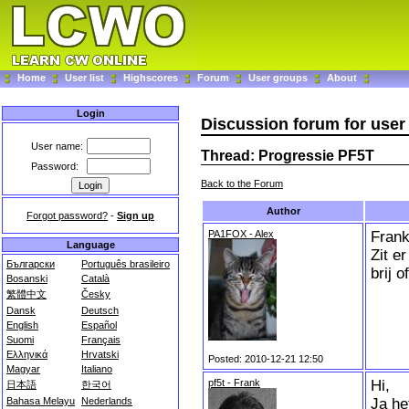
Home
User list
Highscores
Forum
User groups
About
Login
Discussion forum for user
User name:
Thread: Progressie PF5T
Password:
Back to the Forum
Author
Forgot password?
-
Sign up
PA1FOX - Alex
Frank
Language
Zit e
Български
Português brasileiro
brij 
Bosanski
Català
繁體中文
Česky
Dansk
Deutsch
English
Español
Suomi
Français
Ελληνικά
Hrvatski
Posted: 2010-12-21 12:50
Magyar
Italiano
pf5t - Frank
Hi,
日本語
한국어
Ja he
Bahasa Melayu
Nederlands