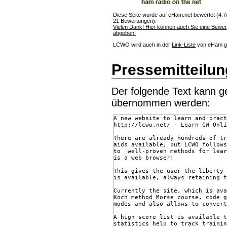
Diese Seite wurde auf eHam.net bewertet (4.7/
21 Bewertungen).
Vielen Dank! Hier können auch Sie eine Bewe
abgeben!
LCWO wird auch in der
Link-Liste
von eHam ge
Pressemitteilun
Der folgende Text kann ge
übernommen werden:
A new website to learn and pract
http://lcwo.net/ - Learn CW Onli
There are already hundreds of tr
aids available, but LCWO follows
to  well-proven methods for lear
is a web browser!

This gives the user the liberty 
is available, always retaining t
Currently the site, which is ava
Koch method Morse course, code g
modes and also allows to convert
A high score list is available t
statistics help to track trainin