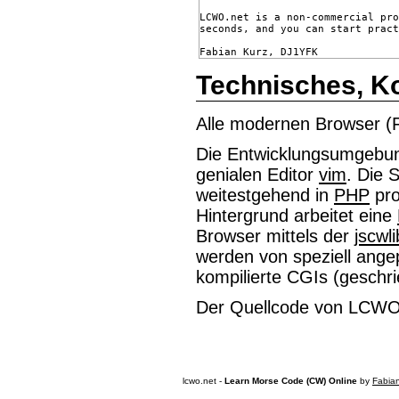
LCWO.net is a non-commercial pro
seconds, and you can start pract
Technisches, Ko
Alle modernen Browser (F
Die Entwicklungsumgebu
genialen Editor
vim
. Die 
weitestgehend in
PHP
pro
Hintergrund arbeitet eine
Browser mittels der
jscwli
werden von speziell ang
kompilierte CGIs (geschri
Der Quellcode von LCWO i
lcwo.net -
Learn Morse Code (CW) Online
by
Fabia