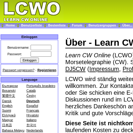
Home
Benutzerliste
Bestenliste
Forum
Benutzergruppen
Über...
Einloggen
Über - Learn C
Benutzername:
Learn CW Online
(LCWO) 
Passwort:
Morsetelegraphie (CW). S
DJ5CW
(
Impressum
,
Prof
Passwort vergessen?
-
Registrieren
LCWO wird ständig weiter
Language
willkommen. Zur Kontak
Български
Português brasileiro
Bosanski
Català
oder Sie schicken eine E
繁體中文
Česky
Diskussionen rund im L
Dansk
Deutsch
herzliches Dankeschön an 
English
Español
Suomi
Français
Kritik und gute Vorschläg
Ελληνικά
Hrvatski
Magyar
Italiano
Diese Seite ist nichtko
日本語
한국어
laufenden Kosten zu dec
Bahasa Melayu
Nederlands