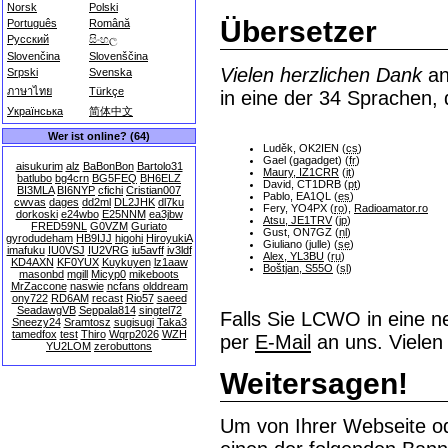
Norsk
Polski
Übersetzer
Português
Română
Русский
සිංහල
Slovenčina
Slovenščina
Vielen herzlichen Dank
an
Srpski
Svenska
ภาษาไทย
Türkçe
in eine der 34 Sprachen,
Українська
简体中文
Wer ist online? (64)
Luděk, OK2IEN (
cs
)
Gael (gagadget) (
fr
)
aisukurim
alz
BaBonBon
Bartolo31
Maury, IZ1CRR
(
it
)
batlubo
bg4crn
BG5FEQ
BH6ELZ
David, CT1DRB (
pt
)
BI3MLA
BI6NYP
cfichi
Cristian007
Pablo, EA1QL (
es
)
cwvas
dages
dd2ml
DL2JHK
dl7ku
Fery, YO4PX (
ro
),
Radioamator.ro
dorkoski
e24wbo
E25NNM
ea3jbw
Atsu, JE1TRV
(
jp
)
FRED59NL
G0VZM
Guriato
Gust, ON7GZ (
nl
)
gyrodudeham
HB9IJJ
higohi
HiroyukiA
Giuliano (julle) (
se
)
imafuku
IU0VSJ
IU2VRG
iu5avff
iv3ldf
Alex, YL3BU
(
ru
)
KD4AXN
KF0YUX
Kuykuyen
lz1aaw
Boštjan, S55O
(
sl
)
masonbd
mgill
Micyp0
mikeboots
MrZaccone
naswie
ncfans
olddream
ony722
RD6AM
recast
Rio57
saeed
SeadawgVB
Seppala814
singtel72
Falls Sie LCWO in eine n
Sneezy24
Sramtosz
sugisugi
Taka3
tamedfox
test
Thiro
Wqrp2026
WZH
per
E-Mail
an uns. Vielen
YU2LOM
zerobuttons
Weitersagen!
Um von Ihrer Webseite o