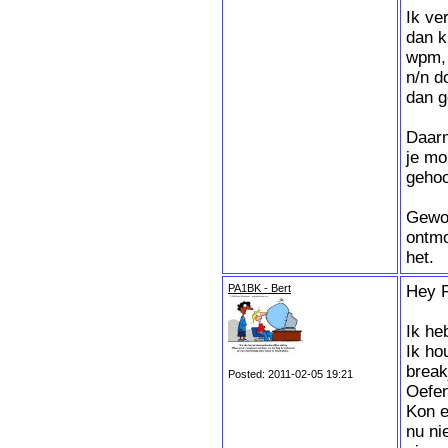
Ik ve
dan k
wpm, 
n/n d
dan g
Daarm
je mo
gehoo
Gewoo
ontmo
het.
PA1BK - Bert
Hey F
Ik he
Ik ho
break
Posted: 2011-02-05 19:21
Oefen
Kon e
nu ni