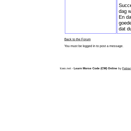
Succe
dag w
En da
goede
dat d
Back to the Forum
You must be logged in to post a message.
lcwo.net -
Learn Morse Code (CW) Online
by
Fabia