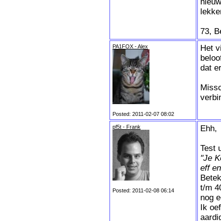
nieuw
lekke
73, B
PA1FOX - Alex
Het v
beloo
dat e
Missc
verbi
Posted: 2011-02-07 08:02
pf5t - Frank
Ehh,
Test u
"Je K
eff e
Betek
t/m 4
Posted: 2011-02-08 06:14
nog e
Ik oe
aardi