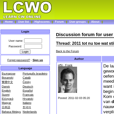
Home
User list
Highscores
Forum
User groups
About
Login
Discussion forum for user
User name:
Thread: 2011 tot nu toe wat stil
Password:
Back to the Forum
Author
Forgot password?
-
Sign up
pf5t - Frank
De la
Language
gewor
Български
Português brasileiro
oefe
Bosanski
Català
meedo
繁體中文
Česky
want 
Dansk
Deutsch
begin
English
Español
Suomi
Français
Kom o
Posted: 2011-02-03 05:20
Ελληνικά
Hrvatski
van
d
Magyar
Italiano
nauwe
日本語
한국어
verpl
Bahasa Melayu
Nederlands