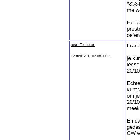
*&%-l
me we
Het z
prest
oefen
test - Test user.
Frank
Posted: 2011-02-08 09:53
je ku
lesse
20/10
Echte
kunt 
om je
20/10
meek
En da
gedaa
CW we