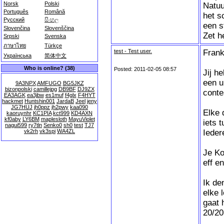
Norsk
Polski
Natuu
Português
Română
het s
Русский
සිංහල
een s
Slovenčina
Slovenščina
Zet h
Srpski
Svenska
ภาษาไทย
Türkçe
test - Test user.
Fran
Українська
简体中文
Who is online? (38)
Posted: 2011-02-05 08:57
Jij h
een u
9A3NPX
AMFUGO
BG5JKZ
bizonpolski
camillejpg
DB9BF
DJ9ZX
contes
EA3AGK
ea3jbw
es1muf
f4glx
F4HYT
hackmet
Huntshin001
JardaB
Jeel
jeny
JG7HUJ
jh0ppz
jh2pwy
kaa090
Elke 
kaoruynhr
KC1PIA
kct999
KD4AXN
kf0aby
LY6BM
maplesloth
MayuViolet
iets 
nagui599
ry7tln
Senko0
sh0
test
TJ7
Ieder
vk2rh
vk3spi
WA4ZL
Je Ko
eff e
Ik de
elke 
gaat 
20/20