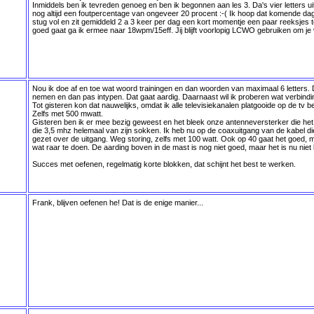
Inmiddels ben ik tevreden genoeg en ben ik begonnen aan les 3. Da's vier letters uit
nog altijd een foutpercentage van ongeveer 20 procent :-( Ik hoop dat komende da
stug vol en zit gemiddeld 2 a 3 keer per dag een kort momentje een paar reeksjes
goed gaat ga ik ermee naar 18wpm/15eff. Jij blijft voorlopig LCWO gebruiken om je 
Nou ik doe af en toe wat woord trainingen en dan woorden van maximaal 6 letters. D
nemen en dan pas intypen. Dat gaat aardig. Daarnaast wil ik proberen wat verbindi
Tot gisteren kon dat nauwelijks, omdat ik alle televisiekanalen platgooide op de tv 
Zelfs met 500 mwatt.
Gisteren ben ik er mee bezig geweest en het bleek onze antenneversterker die het k
die 3,5 mhz helemaal van zijn sokken. Ik heb nu op de coaxuitgang van de kabel di
gezet over de uitgang. Weg storing, zelfs met 100 watt. Ook op 40 gaat het goed, 
wat raar te doen. De aarding boven in de mast is nog niet goed, maar het is nu nie
Succes met oefenen, regelmatig korte blokken, dat schijnt het best te werken.
Frank, blijven oefenen he! Dat is de enige manier...