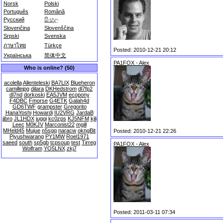
Norsk
Polski
Português
Română
Русский
සිංහල
Slovenčina
Slovenščina
Srpski
Svenska
ภาษาไทย
Türkçe
Posted: 2010-12-21 20:12
Українська
简体中文
PA1FOX - Alex
Who is online? (50)
acolella
Allenteleski
BA7LIX
Blueheron
camillejpg
dilara
DKHedstrom
dl7fp2
dl7nd
dorkoski
EA5JVM
ecopony
F4DBC
Fmorse
G4ETK
Galah4d
GD6TWF
grampster
Gregorito
HanaYoshi
Howardi
IU2VRG
JardaB
jjbro
JL1HDX
juggi
kc0zps
KJ5NFM
kjli
Leec
M0KJV
Marconist22
mgill
MHeld45
Mujue
n5sgq
naracw
okngBit
Posted: 2010-12-21 22:26
Piyushwarang
PY1MW
Roel1971
saeed
south
sp5gb
tcpsoup
test
Tirreg
PA1FOX - Alex
Wolfram
YO5LNX
zkj7
Posted: 2011-03-11 07:34