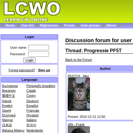
Home
User list
Highscores
Forum
User groups
About
Login
Discussion forum for user
User name:
Thread: Progressie PF5T
Password:
Back to the Forum
Author
Forgot password?
-
Sign up
PA1FOX - Alex
Language
Български
Português brasileiro
Bosanski
Català
繁體中文
Česky
Dansk
Deutsch
English
Español
Suomi
Français
Ελληνικά
Hrvatski
Posted: 2010-12-21 12:50
Magyar
Italiano
pf5t - Frank
日本語
한국어
Bahasa Melayu
Nederlands