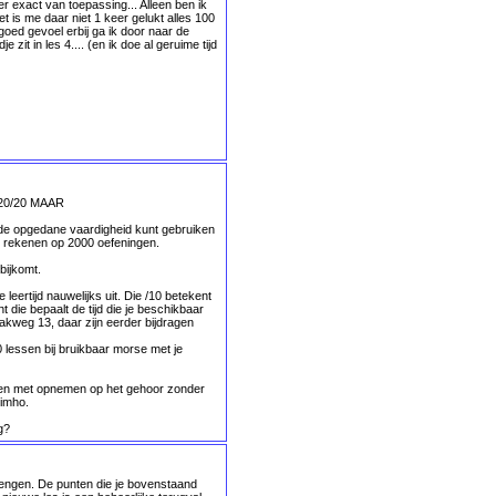
eer exact van toepassing... Alleen ben ik
 is me daar niet 1 keer gelukt alles 100
oed gevoel erbij ga ik door naar de
zit in les 4.... (en ik doe al geruime tijd
op 20/20 MAAR
je de opgedane vaardigheid kunt gebruiken
an rekenen op 2000 oefeningen.
bijkomt.
leertijd nauwelijks uit. Die /10 betekent
nt die bepaalt de tijd die je beschikbaar
kweg 13, daar zijn eerder bijdragen
0 lessen bij bruikbaar morse met je
innen met opnemen op het gehoor zonder
 imho.
g?
rengen. De punten die je bovenstaand