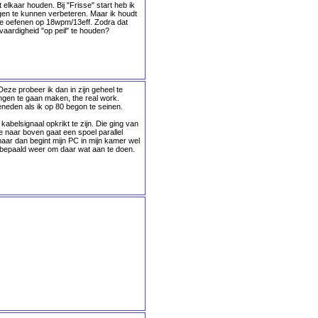
 elkaar houden. Bij "Frisse" start heb ik
gen te kunnen verbeteren. Maar ik houdt
 te oefenen op 18wpm/13eff. Zodra dat
vaardigheid "op peil" te houden?
eze probeer ik dan in zijn geheel te
ngen te gaan maken, the real work.
beneden als ik op 80 begon te seinen.
abelsignaal opkrikt te zijn. Die ging van
e naar boven gaat een spoel parallel
maar dan begint mijn PC in mijn kamer wel
t bepaald weer om daar wat aan te doen.