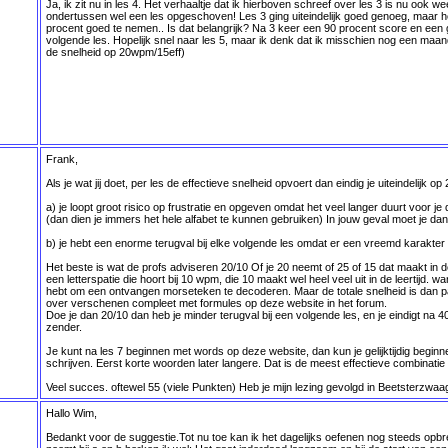
Ja, ik zit nu in les 4. Het verhaaltje dat ik hierboven schreef over les 3 is nu ook w
ondertussen wel een les opgeschoven! Les 3 ging uiteindelijk goed genoeg, maar het
procent goed te nemen.. Is dat belangrijk? Na 3 keer een 90 procent score en een g
volgende les. Hopelijk snel naar les 5, maar ik denk dat ik misschien nog een maandje 
de snelheid op 20wpm/15eff)
Frank,
Als je wat jij doet, per les de effectieve snelheid opvoert dan eindig je uiteindelijk 
a) je loopt groot risico op frustratie en opgeven omdat het veel langer duurt voor 
(dan dien je immers het hele alfabet te kunnen gebruiken) In jouw geval moet je d
b) je hebt een enorme terugval bij elke volgende les omdat er een vreemd karakter 
Het beste is wat de profs adviseren 20/10 Of je 20 neemt of 25 of 15 dat maakt in de 
een letterspatie die hoort bij 10 wpm, die 10 maakt wel heel veel uit in de leertijd. wa
hebt om een ontvangen morseteken te decoderen. Maar de totale snelheid is dan pa
over verschenen compleet met formules op deze website in het forum.
Doe je dan 20/10 dan heb je minder terugval bij een volgende les, en je eindigt na 4
zender.
Je kunt na les 7 beginnen met words op deze website, dan kun je gelijktijdig beg
schrijven. Eerst korte woorden later langere. Dat is de meest effectieve combinatie
Veel succes. oftewel 55 (viele Punkten) Heb je mijn lezing gevolgd in Beetsterzwaa
Hallo Wim,
Bedankt voor de suggestie.Tot nu toe kan ik het dagelijks oefenen nog steeds opb