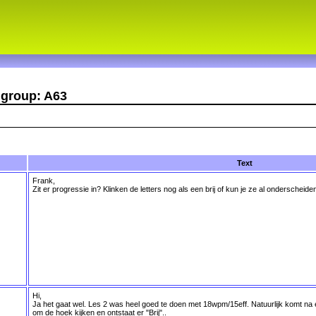
 group: A63
Text
Frank,
Zit er progressie in? Klinken de letters nog als een brij of kun je ze al onderscheide
Hi,
Ja het gaat wel. Les 2 was heel goed te doen met 18wpm/15eff. Natuurlijk komt na
om de hoek kijken en ontstaat er "Brij"..