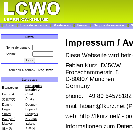
Início
Lista de usuários
Pontuação
Fórum
Grupos de usuários
S
Entre
Impressum / Av
Nome de usuário:
Diese Webseite wird betr
Senha:
Fabian Kurz, DJ5CW
Esqueceu a senha?
-
Registrar
Frohschammerstr. 8
D-80807 München
Language
Germany
Português
Български
brasileiro
Bosanski
Català
phone: +49 89 54578182
繁體中文
Česky
Dansk
Deutsch
mail:
fabian@fkurz.net
(
P
English
Español
Suomi
Français
web:
http://fkurz.net/
- pro
Ελληνικά
Hrvatski
Magyar
Italiano
Informationen zum Datens
日本語
한국어