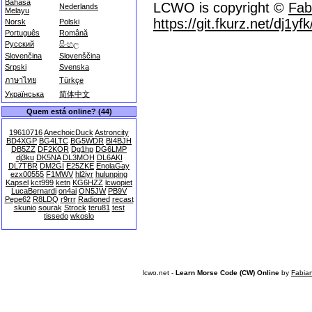
Bahasa
LCWO is copyright ©
Fab
Nederlands
Melayu
https://git.fkurz.net/dj1yf
Norsk
Polski
Português
Română
Русский
සිංහල
Slovenčina
Slovenščina
Srpski
Svenska
ภาษาไทย
Türkçe
Українська
简体中文
Quem está online? (44)
19610716
AnechoicDuck
Astroncity
BD4XGP
BG4LTC
BG5WDR
BI4BJH
DB5ZZ
DF2KOR
Dg1hp
DG6LMP
dj3ku
DK5NA
DL3MOH
DL6AKI
DL7TBR
DM2GI
E25ZKE
EnolaGay
ezx00555
F1MWV
hl2iyr
hulunping
Kapsel
kct999
ketn
KG6HZZ
lcwopiet
LucaBernardi
on4ai
ON5JW
PB9V
Pepe62
R8LDQ
r9rrr
Radioned
recast
skunio
sourak
Strock
teru81
test
tissedo
wkoslo
lcwo.net -
Learn Morse Code (CW) Online
by
Fabia