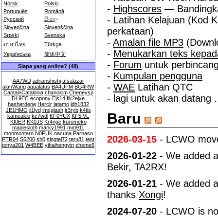
Norsk
Polski
-
Highscores
— Bandingka
Português
Română
- Latihan Kelajuan (Kod K
Русский
සිංහල
Slovenčina
Slovenščina
perkataan)
Srpski
Svenska
-
Amalan file MP3
(Downl
ภาษาไทย
Türkçe
-
Menukarkan teks kepa
Українська
简体中文
-
Forum
untuk perbincan
Siapa yang online? (48)
-
Kumpulan pengguna
AA7WD
adrianshishi
afsalazar
-
WAE
Latihan QTC
alanWang
aqualatus
BA4UFM
BG4RW
CaptainCatalonia
chanokim
Cheneysp
- lagi untuk akan datang .
DL9EC
ecopony
Ejs14
flk2ejxe
hasherdene
Hercir
jatamo
jdh1832
JE1HMO
ji1lyd
jmcglash
jr3ryb
k4tls
Baru
kameakio
kc7wdl
KF0YUX
KF5IVL
KI0ER
KK0JS
Kr4nge
kuromeko
maplesloth
marky1991
mm911
monmontaro
N0FUK
nacuna
Parnaso
2026-03-15
- LCWO moved 
PTR04
S6200
sh0
singtel72
teru81
test
tonya201
W4BEE
yihaihengyin
zheme6
2026-01-22
- We added a c
Bekir, TA2RX!
2026-01-21
- We added a 
thanks
Xongi
!
2024-07-20
- LCWO is now