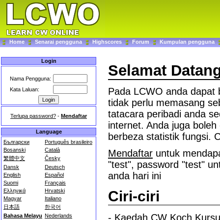
Home
Senarai pengguna
Highscores
Forum
Kumpulan pengguna
Login
Selamat Datang
Nama Pengguna:
Pada LCWO anda dapat be
Kata Laluan:
tidak perlu memasang se
tatacara peribadi anda s
Terlupa password?
-
Mendaftar
internet. Anda juga bole
Language
berbeza statistik fungsi. C
Български
Português brasileiro
Bosanski
Català
Mendaftar
untuk mendapa
繁體中文
Česky
"test", password "test" u
Dansk
Deutsch
anda hari ini
English
Español
Suomi
Français
Ελληνικά
Hrvatski
Ciri-ciri
Magyar
Italiano
日本語
한국어
- Kaedah CW Koch Kurs
Bahasa Melayu
Nederlands