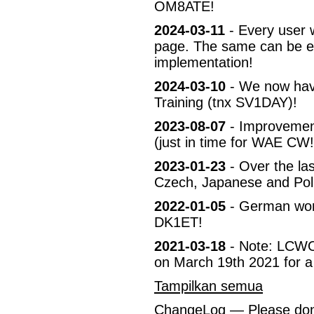
OM8ATE!
2024-03-11
- Every user w
page. The same can be en
implementation!
2024-03-10
- We now have
Training (tnx SV1DAY)!
2023-08-07
- Improvement
(just in time for WAE CW!
2023-01-23
- Over the las
Czech, Japanese and Pol
2022-01-05
- German wor
DK1ET!
2021-03-18
- Note: LCWO 
on March 19th 2021 for a
Tampilkan semua
ChangeLog
— Please don't