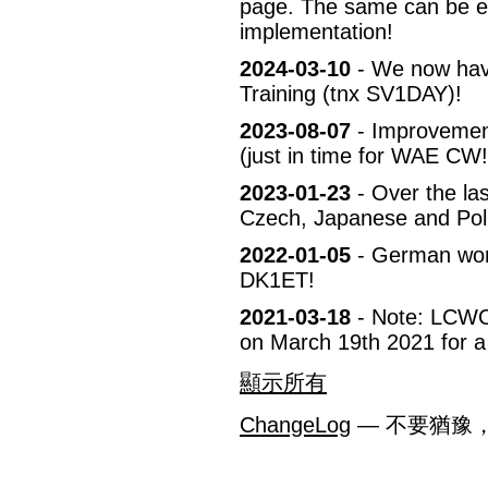
page. The same can be en
implementation!
2024-03-10
- We now have
Training (tnx SV1DAY)!
2023-08-07
- Improvement
(just in time for WAE CW!
2023-01-23
- Over the las
Czech, Japanese and Pol
2022-01-05
- German wor
DK1ET!
2021-03-18
- Note: LCWO 
on March 19th 2021 for a
顯示所有
ChangeLog
— 不要猶豫