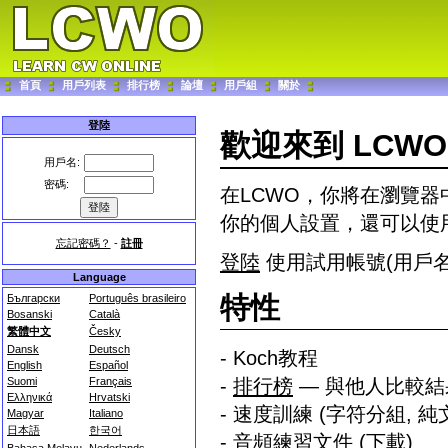
首頁
用戶列表
排行榜
論壇
用戶組
關於
登陸
歡迎來到 LCWO
用戶名:
密碼:
在LCWO，你將在瀏覽
你的個人設置，還可以使
忘記密碼？
-
註冊
登陸
使用試用帳號(用戶名/密碼
Language
特性
Български
Português brasileiro
Bosanski
Català
繁體中文
Česky
Dansk
Deutsch
- Koch教程
English
Español
-
排行榜
— 與他人比較結
Suomi
Français
Ελληνικά
Hrvatski
- 速度訓練 (字符分組, 
Magyar
Italiano
日本語
한국어
-
音頻練習文件
(下載)