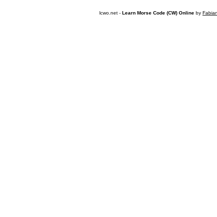
lcwo.net -
Learn Morse Code (CW) Online
by
Fabia