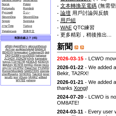
Bahasa Melayu
Nederlands
Norsk
Polski
-
文本轉換至電碼
(無需登
Português
Română
-
論壇
用戶討論與反饋
Русский
සිංහල
Slovenčina
Slovenščina
-
用戶組
Srpski
Svenska
ภาษาไทย
Türkçe
-
WAE
QTC練習
Українська
简体中文
- 更多精彩，稍後推出...
有誰在線上？ (45)
新聞
af0dm
AgentPerry
alexsunthesun
AnTree
asdjklashdjsljdl
BA8ACR
BD4SYH
briggsalext
Codeman26
deti
DK9
E20BFq
ezx00555
hahaque
2026-03-15
- LCWO moved 
JL1HDX
JS2KZM
k0yfx
kameakio
kayu17729
KE7IR
KE9DLR
KE9DVX
liddykey
M7XFB
mm911
n5sgq
nw1s
2026-01-22
- We added a c
ony722
OZ1PRZ
PapaThor
PY2NRD
RunnerMoonlight
SAMSTER5
sbenda
Bekir, TA2RX!
sheriffsparks
SQ9OKG
Takrit16
tener
teru81
test
VDunn
VK4IKZ
w9bed
WY7EE
yeheng
2026-01-21
- We added a 
thanks
Xongi
!
2024-07-20
- LCWO is now
OM8ATE!
2024-03-11
- Every user w