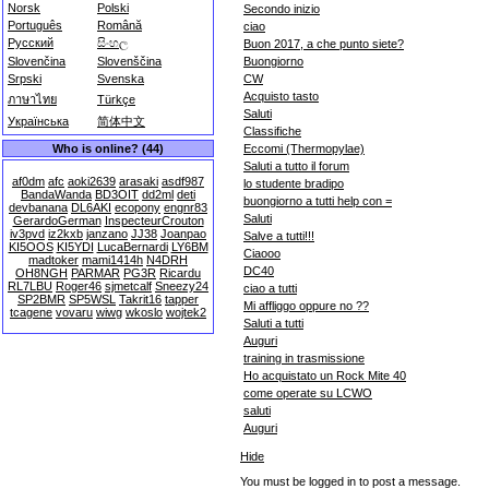
Norsk
Polski
Secondo inizio
Português
Română
ciao
Русский
සිංහල
Buon 2017, a che punto siete?
Buongiorno
Slovenčina
Slovenščina
CW
Srpski
Svenska
Acquisto tasto
ภาษาไทย
Türkçe
Saluti
Українська
简体中文
Classifiche
Eccomi (Thermopylae)
Who is online? (44)
Saluti a tutto il forum
af0dm
afc
aoki2639
arasaki
asdf987
lo studente bradipo
BandaWanda
BD3OIT
dd2ml
deti
buongiorno a tutti help con =
devbanana
DL6AKI
ecopony
engnr83
Saluti
GerardoGerman
InspecteurCrouton
iv3pvd
iz2kxb
janzano
JJ38
Joanpao
Salve a tutti!!!
KI5OOS
KI5YDI
LucaBernardi
LY6BM
Ciaooo
madtoker
mami1414h
N4DRH
DC40
OH8NGH
PARMAR
PG3R
Ricardu
RL7LBU
Roger46
sjmetcalf
Sneezy24
ciao a tutti
SP2BMR
SP5WSL
Takrit16
tapper
Mi affliggo oppure no ??
tcagene
vovaru
wiwg
wkoslo
wojtek2
Saluti a tutti
Auguri
training in trasmissione
Ho acquistato un Rock Mite 40
come operate su LCWO
saluti
Auguri
Hide
You must be logged in to post a message.