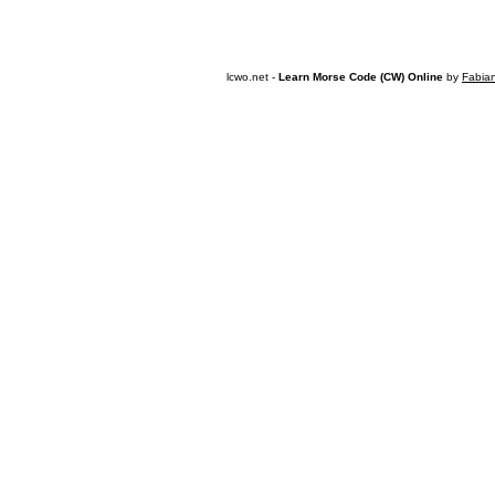
lcwo.net -
Learn Morse Code (CW) Online
by
Fabia