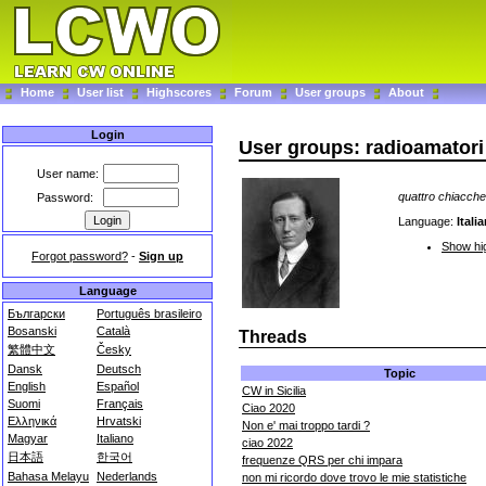
Home
User list
Highscores
Forum
User groups
About
Login
User groups: radioamatori 
User name:
quattro chiaccher
Password:
Language:
Itali
Show hig
Forgot password?
-
Sign up
Language
Български
Português brasileiro
Bosanski
Català
Threads
繁體中文
Česky
Dansk
Deutsch
Topic
English
Español
CW in Sicilia
Suomi
Français
Ciao 2020
Ελληνικά
Hrvatski
Non e' mai troppo tardi ?
Magyar
Italiano
ciao 2022
日本語
한국어
frequenze QRS per chi impara
Bahasa Melayu
Nederlands
non mi ricordo dove trovo le mie statistiche