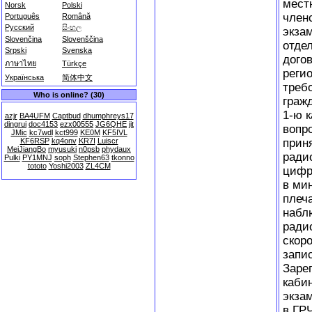
мест
Norsk
Polski
член
Português
Română
Русский
සිංහල
экза
Slovenčina
Slovenščina
отдел
Srpski
Svenska
дого
ภาษาไทย
Türkçe
реги
Українська
简体中文
треб
Who is online? (30)
граж
1-ю к
azjr
BA4UFM
Captbud
dhumphreys17
dingrui
doc4153
ezx00555
JG6QHE
jit
вопр
JMic
kc7wdl
kct999
KE0M
KF5IVL
прин
KF6RSP
kq4onv
KR7I
Luiscr
MeiJiangBo
myusuki
n0psb
phydaux
ради
Pulki
PY1MNJ
soph
Stephen63
tkonno
tototo
Yoshi2003
ZL4CM
цифр
в мин
плеч
набл
ради
скор
запи
Заре
каби
экза
в ГР