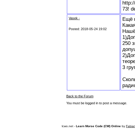
http:
73! 
Vasek -
Ещё 
Кака
Posted: 2018-05-24 19:02
Нашё
1)До
250 з
допу
2)Доп
теор
3 гру
Скол
ради
Back to the Forum
You must be logged in to post a message.
lcwo.net -
Learn Morse Code (CW) Online
by
Fabia